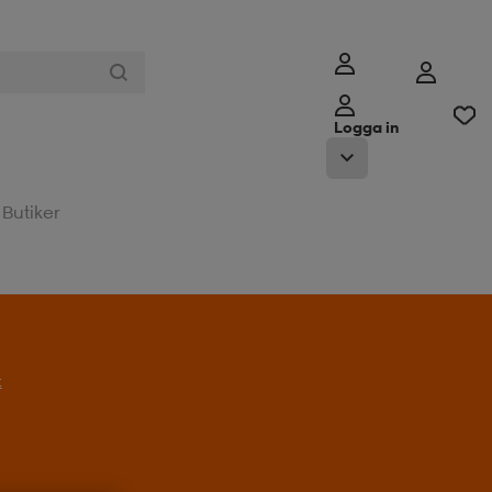
Logga in
Butiker
t