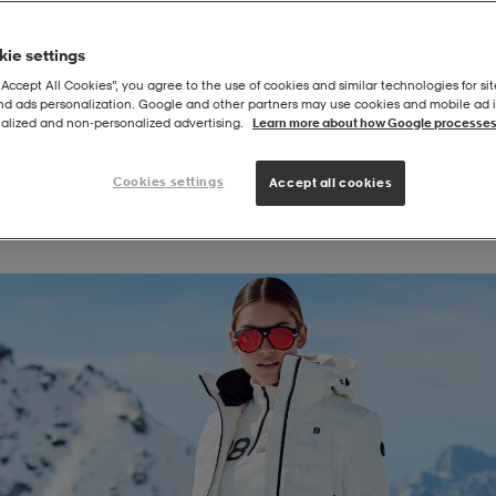
ie settings
“Accept All Cookies”, you agree to the use of cookies and similar technologies for sit
and ads personalization. Google and other partners may use cookies and mobile ad id
alized and non‑personalized advertising.
Learn more about how Google processes
Cookies settings
Accept all cookies