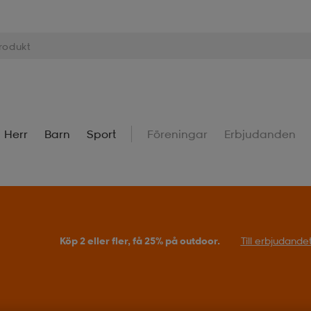
Herr
Barn
Sport
Föreningar
Erbjudanden
Köp 2 eller fler, få 25% på outdoor.
Till erbjudande