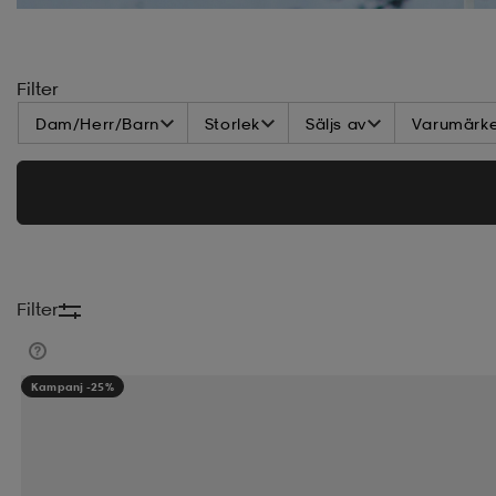
Filter
Dam/Herr/Barn
Storlek
Säljs av
Varumärk
Filter
Kampanj -25%