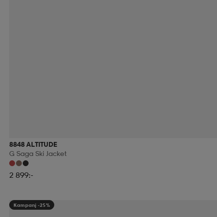
8848 ALTITUDE
G Saga Ski Jacket
2 899:-
Kampanj -25%