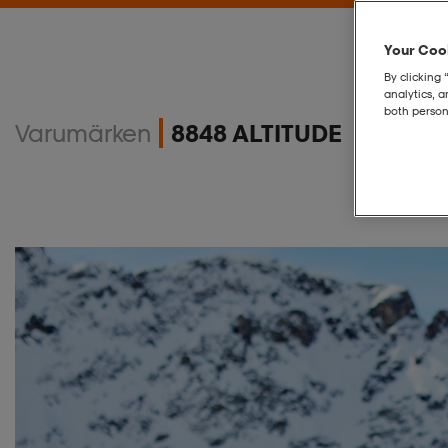
Your Cook
By clicking 
analytics, 
both person
Varumärken
8848 ALTITUDE