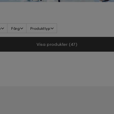
e
Färg
Produkttyp
Visa produkter (47)