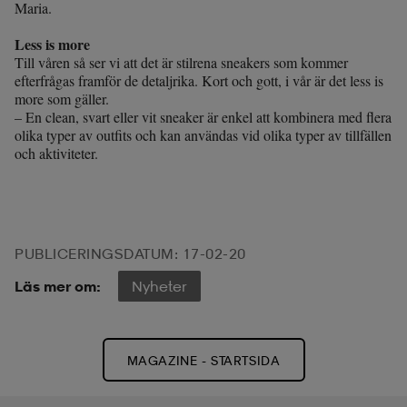
Maria.
läder
lbehör
r
lbehör
kläder
Less is more
Till våren så ser vi att det är stilrena sneakers som kommer
efterfrågas framför de detaljrika. Kort och gott, i vår är det less is
more som gäller.
asögon
äder
r
– En clean, svart eller vit sneaker är enkel att kombinera med flera
olika typer av outfits och kan användas vid olika typer av tillfällen
och aktiviteter.
r
s
äder
ård
äder
PUBLICERINGSDATUM: 17-02-20
Läs mer om:
Nyheter
s
s
MAGAZINE - STARTSIDA
ård
ård