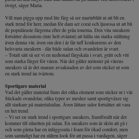
övrigt, säger Maria.
r & pannband
tskor
läder
tskor
r
ngsskor
Vill man pigga upp med lite färg så ser marinblått ut att bli en
stark trend för herr, medan för dam ser coral och ljusrosa ut att bli
de populäraste färgerna efter de gråa tonerna. Den vita sneakern
fortsätter dessutom (inte helt oväntat) att hålla sin starka ställning
kar & vantar
skor
ukar
skor
kar & vantar
kor
även denna vår, även om den i år får tuff konkurrens av den
helsvarta sneakern - där både sulan och ovandelen är svart.
– Totalt sätt så ser vi en nedtonad färgskala i svart, grått och vitt
ukar
sskor
ställ
sskor
ukar
lbehör
som starka färger för våren. När det gäller mönster på vårens
sneakers så är det snarare avsaknaden av det som sticker ut som
en stark trend än tvärtom.
ställ
stövlar
por
stövlar
ställ
er
Sportigare material
Vad det gäller material finns det olika element som sticker ut i vår.
Stickade ovandelar, olika typer av mesher samt sportigväxer sig
allt starkare på materialsidan. Även lättare sulor fortsätter att vara
por
ler
kläder
ler
läder
en het trend.
– Vi ser en stark trend i sportigare sneakers, framförallt när det
kommer till siluetten på sulan. En sneakers som är skön att gå i
och som gärna har en inläggssula i foam för ökad comfort, men
kläder
ngskor
asögon
ngskor
por
som samtidigt har en stilren look för att passa i vardagen, säger