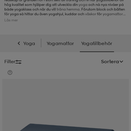
hög kvalitet som hjälper dig att utveckla din
yoga
och nå nya nivåer på
både yogaklass och när du vill
träna hemma
. Förutom block och bälten
-BH
ngsskor
öjor & skjortor
ngsskor
ingsskor
för yoga så hittar du även yogahjul, kuddar och
väskor
för
yogamattor
från märken som
Casall
och Yogiraj. På Stadium.se hittar du förutom
Läs mer
yogatillbehör även utrustning för
pilates
, som exempelvis
pilatesboll
.
ar
ingsskor
n
ingsskor
ts & toppar
or
Yoga
Yogamattor
Yogatillbehör
n
kor
kor
öjor & skjortor
usskor
Filter
Sortera
öjor & skjortor
skor
r
skor
n
tskor
 & klänningar
or
r & pannband
or
 & klänningar
-/Tennisskor
r
andy-/Handbollsskor
kar & vantar
andy-/Handbollsskor
ller
ler