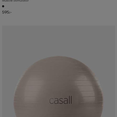
Muscle Stimulator
595:-