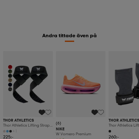
Andra tittade även på
THOR ATHLETICS
THOR ATHLETIC
(6)
Thor Athletics Lifting Straps
Thor Athletics Lif
NIKE
Extra Grip – Strength
Power Grips For 
+1
W Vomero Premium
Training Accessories – Gym
Training And Fitn
225:-
260:-