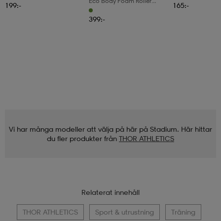
Eco Body Foam Roller
199:-
165:-
Pilates Roll 90cm
399:-
Vi har många modeller att välja på här på Stadium. Här hittar
du fler produkter från
THOR ATHLETICS
Relaterat innehåll
THOR ATHLETICS
Sport & utrustning
Träning