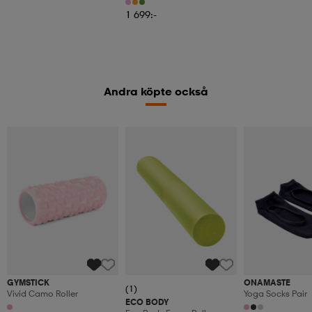
Training
Support – Black
1 699:-
Andra köpte också
GYMSTICK
ONAMASTE
(1)
Vivid Camo Roller
Yoga Socks Pair
ECO BODY