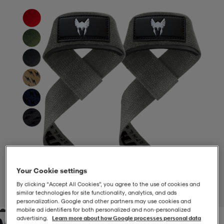
-BH
ngsskor
öjor & skjortor
ngsskor
ingsskor
ar
ingsskor
n
ingsskor
ts & toppar
or
n
kor
kor
öjor & skjortor
usskor
öjor & skjortor
skor
r
skor
n
tskor
 & klänningar
or
r & pannband
or
 & klänningar
-/Tennisskor
Your Cookie settings
By clicking “Accept All Cookies”, you agree to the use of cookies and
similar technologies for site functionality, analytics, and ads
1
/
3
personalization. Google and other partners may use cookies and
r
andy-/Handbollsskor
kar & vantar
andy-/Handbollsskor
ller
ler
mobile ad identifiers for both personalized and non‑personalized
advertising.
Learn more about how Google processes personal data