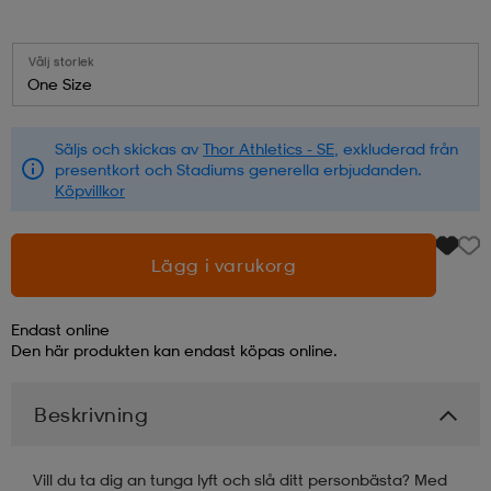
läder
lbehör
r
lbehör
kläder
Välj storlek
One Size
asögon
äder
r
Säljs och skickas av
Thor Athletics - SE
, exkluderad från
presentkort och Stadiums generella erbjudanden.
Köpvillkor
r
s
Lägg i varukorg
äder
ård
äder
Endast online
Den här produkten kan endast köpas online.
s
s
Beskrivning
ård
ård
Vill du ta dig an tunga lyft och slå ditt personbästa? Med