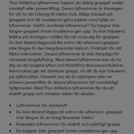
Thor Athletics lyftremmar tappar du aldrig greppet under
marklyft eller powerlifting. Dessa lyftremmar är lösningen
för att ta din träning till nästa nivå. Släpp fokuset på
greppet och låt musklerna göra jobbet med hjälp av
lyftremmar. Varför använda lyftremmar? Du tappar inte
längre greppet innan musklerna ger upp. Du kan fokusera
bättre på övningen i stället för att oroa dig för greppet.
Du kan ibland lägga på lite extra vikt eftersom greppet
inte längre är den begränsande faktorn. Praktiskt för att
fästa mikrovikter. Dessa lyftremmar är inte lämpliga för
olympisk tyngdlyftning. Med dessa lyftremmar kan du ta
dig an de tyngsta lyften och förbättra dina personbästan.
Remmarna ger ett starkare grepp, så att du kan fokusera
på själva lyftet. Oavsett om du är nybörjare eller en
erfaren powerlifter är dessa lyftremmar ett oumbärligt
hjälpmedel. Med Thor Athletics lyftremmar får du ett
stabilt grepp och minskar risken för skador.
Lyftremmar för styrkelyft
Du kan ibland lägga till extra vikt eftersom greppet
inte längre är en begränsande faktor
Klassiska lyftremmar för stabilt och pålitligt grepp
Du tappar inte greppet innan musklerna ger upp