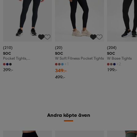
(210)
(20)
(204)
SOC
SOC
SOC
Pocket Tights,
W Soft Fitness Pocket Tights
W Base Tights
Träningstights, Dam
+1
+2
399:-
199:-
349:-
499:-
Andra köpte även