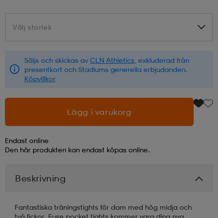
läder
lbehör
r
lbehör
kläder
Välj storlek
Välj storlek
asögon
äder
r
Säljs och skickas av
CLN Athletics
, exkluderad från
presentkort och Stadiums generella erbjudanden.
Köpvillkor
r
s
Lägg i varukorg
äder
ård
äder
Endast online
Den här produkten kan endast köpas online.
s
s
Beskrivning
ård
ård
Fantastiska träningstights för dam med hög midja och
två fickor. Fuse pocket tights kommer vara dina nya