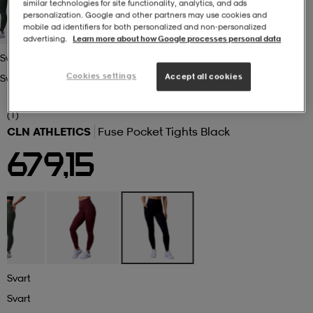
similar technologies for site functionality, analytics, and ads
personalization. Google and other partners may use cookies and
mobile ad identifiers for both personalized and non‑personalized
r & pannband
tskor
läder
tskor
r
ngsskor
advertising.
Learn more about how Google processes personal data
Svart
Cookies settings
Accept all cookies
Svart
kar & vantar
skor
ukar
skor
kar & vantar
kor
(1)
CLN ATHLETICS
Fuse Pocket Tights Black
ukar
sskor
ställ
sskor
ukar
lbehör
679,15
ställ
stövlar
por
stövlar
ställ
er
por
ler
kläder
ler
läder
Svart
kläder
ngskor
asögon
ngskor
por
Svart