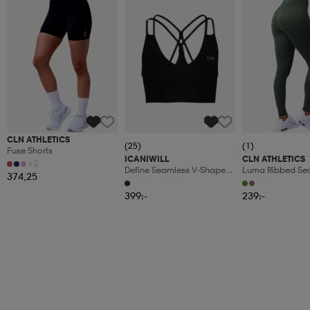
CLN ATHLETICS
(25)
(1)
Fuse Shorts
ICANIWILL
CLN ATHLETICS
+2
Define Seamless V-Shape
Luma Ribbed Se
374,25
Sports Bra W
Tights
399:-
239:-