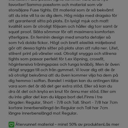
favoriter! Samma passform och material som vår
storsäljare Fuse tights. Ett material som är så bekvämt
att du inte vill ta av dig dem. Hög midja med dragsko för
att garanterat sitta på plats. En lyxigt mjuk och matt
kvalitét som är otroligt följsam och håller dig torr samt är
squat proof. Släta sömmar för att maximera komforten
ytterligare. En feminin design med smarta detaljer så
som två dolda fickor. Högt och brett elastisk midjeband
gör att dessa tights sitter på plats utan att rulla ner. Litet,
stilrent print på vänster vad. Otroligt snygga och stilrena
tights som passar perfekt för t.ex löpning, crossfit,
högintensiva träningspass och tunga knäböj. Men är även
riktigt snygga till och från gymmet. Vi lovar dig att de är
så otroligt bekväma att du även kommer vilja ha dem på
dig hemma i soffan. Bandet i midjan kan du antingen låta
vara som det är då det ger extra stöd. Eller så kan du
dra åt det och knyta en knut för ännu mer stöd. Eller om
du inte gillar det kan du klippa bort det.Finns i tre
längder: Regular, Short - 7/8 och Tall. Short - 7/8 har 7cm
kortare innerbenslängd än Regular och Tall har 7cm
längre innerbenslängd mot Regular.
Återvunnet material – minst 50% av produkten
Läs mer