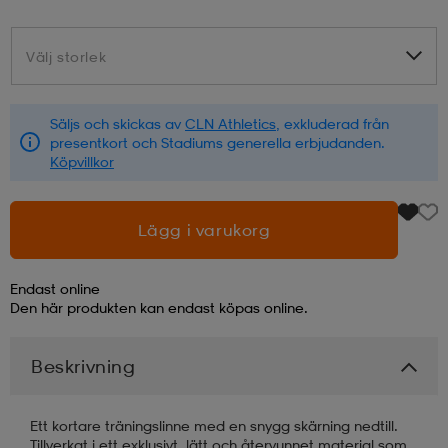
läder
lbehör
r
lbehör
kläder
Välj storlek
Välj storlek
asögon
äder
r
Säljs och skickas av
CLN Athletics
, exkluderad från
presentkort och Stadiums generella erbjudanden.
Köpvillkor
r
s
Lägg i varukorg
äder
ård
äder
Endast online
Den här produkten kan endast köpas online.
s
s
Beskrivning
ård
ård
Ett kortare träningslinne med en snygg skärning nedtill.
Tillverkat i ett exklusivt, lätt och återvunnet material som