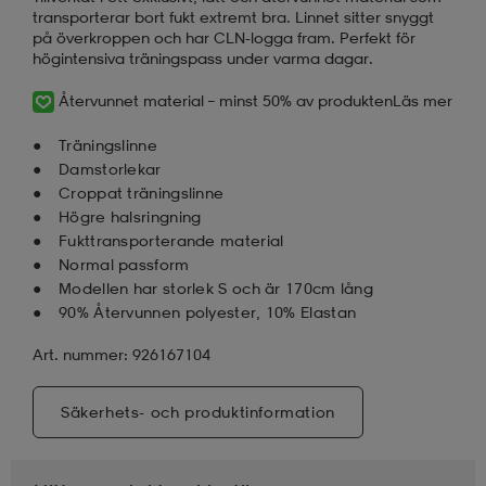
transporterar bort fukt extremt bra. Linnet sitter snyggt
på överkroppen och har CLN-logga fram. Perfekt för
högintensiva träningspass under varma dagar.
Återvunnet material – minst 50% av produkten
Läs mer
Träningslinne
Damstorlekar
Croppat träningslinne
Högre halsringning
Fukttransporterande material
Normal passform
Modellen har storlek S och är 170cm lång
90% Återvunnen polyester, 10% Elastan
Art. nummer: 926167104
Säkerhets- och produktinformation