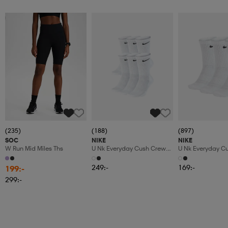
Member
(235)
(188)
(897)
SOC
NIKE
NIKE
W Run Mid Miles Ths
U Nk Everyday Cush Crew
U Nk Everyday C
6pr-Bd
3pr
249:-
169:-
199:-
299:-