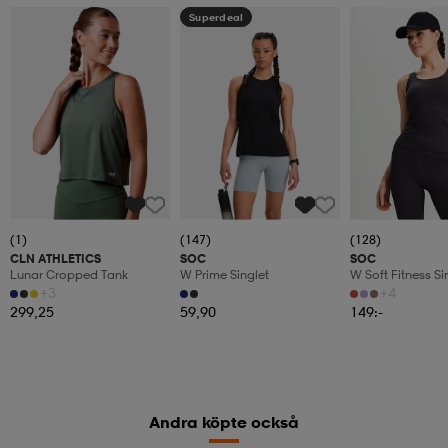
Superdeal
(1)
(147)
(128)
CLN ATHLETICS
SOC
SOC
Lunar Cropped Tank
W Prime Singlet
W Soft Fitness Si
+3
+4
299,25
59,90
149:-
Andra köpte också