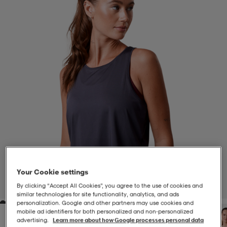
-BH
ngsskor
öjor & skjortor
ngsskor
ingsskor
ar
ingsskor
n
ingsskor
ts & toppar
or
n
kor
kor
öjor & skjortor
usskor
öjor & skjortor
skor
r
skor
n
tskor
Your Cookie settings
 & klänningar
or
r & pannband
or
 & klänningar
-/Tennisskor
By clicking “Accept All Cookies”, you agree to the use of cookies and
1
/
6
similar technologies for site functionality, analytics, and ads
personalization. Google and other partners may use cookies and
r
andy-/Handbollsskor
kar & vantar
andy-/Handbollsskor
ller
ler
mobile ad identifiers for both personalized and non‑personalized
advertising.
Learn more about how Google processes personal data