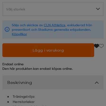
Välj storlek
Välj storlek
läder
lbehör
r
lbehör
kläder
Säljs och skickas av
CLN Athletics
, exkluderad från
asögon
äder
r
presentkort och Stadiums generella erbjudanden.
Köpvillkor
r
s
Lägg i varukorg
äder
ård
äder
Endast online
Den här produkten kan endast köpas online.
s
s
Beskrivning
Träningströja
ård
ård
Herrstorlekar