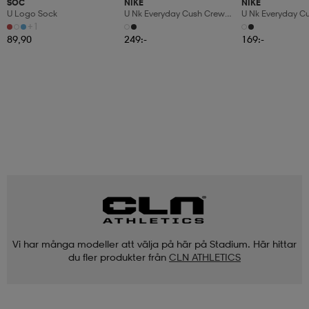
SOC
NIKE
NIKE
U Logo Sock
U Nk Everyday Cush Crew
U Nk Everyday C
6pr-Bd
3pr
+1
89,90
249:-
169:-
Vi har många modeller att välja på här på Stadium. Här hittar
du fler produkter från
CLN ATHLETICS