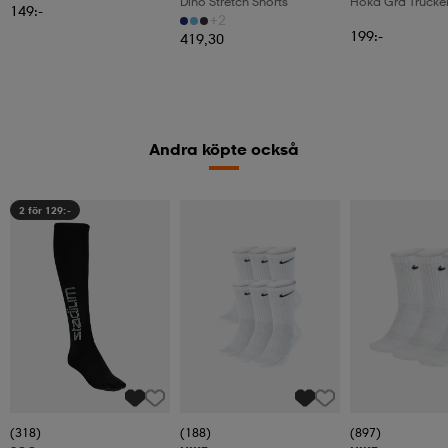
Dino Stretch Shorts
Hoka Grd Trucke
149:-
+2
199:-
419,30
Andra köpte också
2 för 129:-
(318)
(188)
(897)