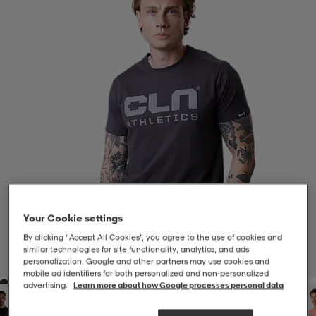
-BH
ngsskor
öjor & skjortor
ngsskor
ingsskor
ar
ingsskor
n
ingsskor
ts & toppar
or
n
kor
kor
öjor & skjortor
usskor
öjor & skjortor
skor
r
skor
n
tskor
Your Cookie settings
By clicking “Accept All Cookies”, you agree to the use of cookies and
 & klänningar
or
r & pannband
or
 & klänningar
-/Tennisskor
similar technologies for site functionality, analytics, and ads
1
/
4
personalization. Google and other partners may use cookies and
mobile ad identifiers for both personalized and non‑personalized
advertising.
Learn more about how Google processes personal data
r
andy-/Handbollsskor
kar & vantar
andy-/Handbollsskor
ller
ler