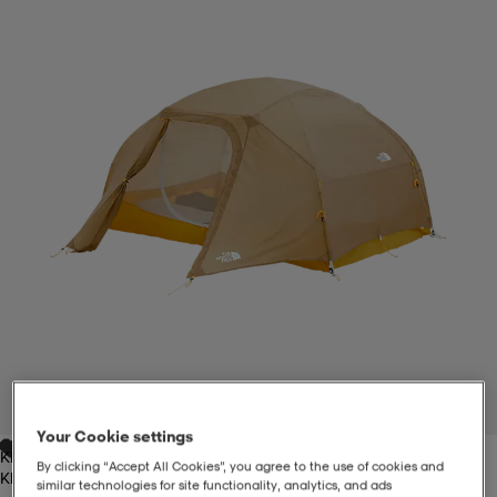
-BH
ngsskor
öjor & skjortor
ngsskor
ingsskor
ar
ingsskor
n
ingsskor
ts & toppar
or
n
kor
kor
öjor & skjortor
usskor
öjor & skjortor
skor
r
skor
n
tskor
 & klänningar
or
r & pannband
or
 & klänningar
-/Tennisskor
1
/
4
Your Cookie settings
Khakistone
r
andy-/Handbollsskor
kar & vantar
andy-/Handbollsskor
ller
ler
By clicking “Accept All Cookies”, you agree to the use of cookies and
Khakistone
similar technologies for site functionality, analytics, and ads