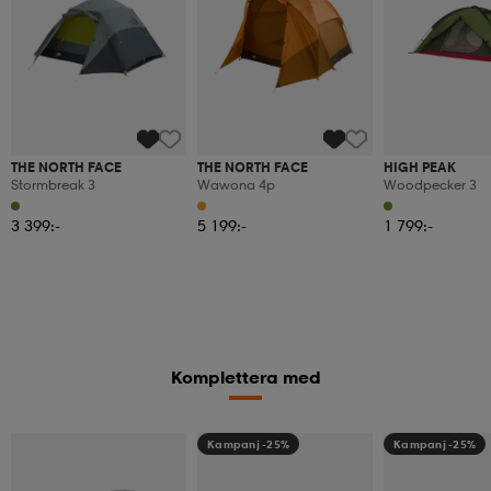
THE NORTH FACE
THE NORTH FACE
HIGH PEAK
Stormbreak 3
Wawona 4p
Woodpecker 3
3 399:-
5 199:-
1 799:-
Komplettera med
Kampanj -25%
Kampanj -25%