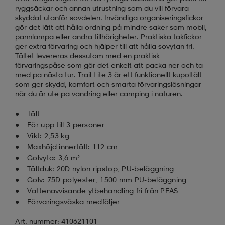
ryggsäckar och annan utrustning som du vill förvara
skyddat utanför sovdelen. Invändiga organiseringsfickor
gör det lätt att hålla ordning på mindre saker som mobil,
pannlampa eller andra tillhörigheter. Praktiska takfickor
ger extra förvaring och hjälper till att hålla sovytan fri.
Tältet levereras dessutom med en praktisk
förvaringspåse som gör det enkelt att packa ner och ta
med på nästa tur. Trail Lite 3 är ett funktionellt kupoltält
som ger skydd, komfort och smarta förvaringslösningar
när du är ute på vandring eller camping i naturen.
Tält
För upp till 3 personer
Vikt: 2,53 kg
Maxhöjd innertält: 112 cm
Golvyta: 3,6 m²
Tältduk: 20D nylon ripstop, PU-beläggning
Golv: 75D polyester, 1500 mm PU-beläggning
Vattenavvisande ytbehandling fri från PFAS
Förvaringsväska medföljer
Art. nummer: 410621101