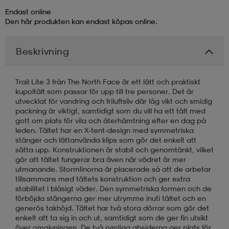
Endast online
Den här produkten kan endast köpas online.
läder
lbehör
r
lbehör
kläder
Beskrivning
asögon
äder
r
Trail Lite 3 från The North Face är ett lätt och praktiskt
kupoltält som passar för upp till tre personer. Det är
r
s
utvecklat för vandring och friluftsliv där låg vikt och smidig
packning är viktigt, samtidigt som du vill ha ett tält med
gott om plats för vila och återhämtning efter en dag på
leden. Tältet har en X-tent-design med symmetriska
äder
ård
äder
stänger och lättanvända klips som gör det enkelt att
sätta upp. Konstruktionen är stabil och genomtänkt, vilket
gör att tältet fungerar bra även när vädret är mer
utmanande. Stormlinorna är placerade så att de arbetar
s
s
tillsammans med tältets konstruktion och ger extra
stabilitet i blåsigt väder. Den symmetriska formen och de
förböjda stängerna ger mer utrymme inuti tältet och en
generös takhöjd. Tältet har två stora dörrar som gör det
ård
ård
enkelt att ta sig in och ut, samtidigt som de ger fin utsikt
över omgivningen. De två rymliga absiderna ger plats för