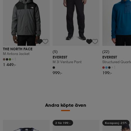
THE NORTH FACE
(5)
(22)
M Antora Jacket
EVEREST
EVEREST
+1
M 3l Venture Pant
Structured Quarte
1 449:-
Funktionströja, H
+1
999:-
199:-
Andra köpte även
2 för 199:-
Kampanj -25%