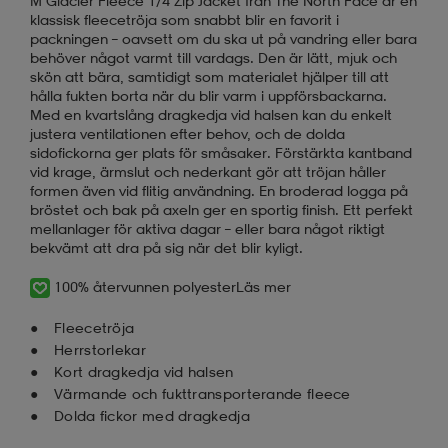
M Glacier Fleece 1/4 Zip Jacket från The North Face är en
klassisk fleecetröja som snabbt blir en favorit i
packningen – oavsett om du ska ut på vandring eller bara
behöver något varmt till vardags. Den är lätt, mjuk och
skön att bära, samtidigt som materialet hjälper till att
hålla fukten borta när du blir varm i uppförsbackarna.
Med en kvartslång dragkedja vid halsen kan du enkelt
justera ventilationen efter behov, och de dolda
sidofickorna ger plats för småsaker. Förstärkta kantband
vid krage, ärmslut och nederkant gör att tröjan håller
formen även vid flitig användning. En broderad logga på
bröstet och bak på axeln ger en sportig finish. Ett perfekt
mellanlager för aktiva dagar – eller bara något riktigt
bekvämt att dra på sig när det blir kyligt.
100% återvunnen polyester
Läs mer
Fleecetröja
Herrstorlekar
Kort dragkedja vid halsen
Värmande och fukttransporterande fleece
Dolda fickor med dragkedja