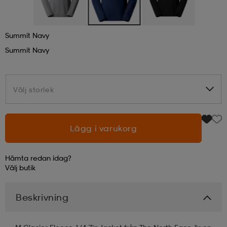
läder
lbehör
r
lbehör
kläder
Summit Navy
Summit Navy
asögon
äder
r
Välj storlek
Välj storlek
r
s
Lägg i varukorg
äder
ård
äder
Hämta redan idag?
Välj
butik
s
s
Beskrivning
ård
ård