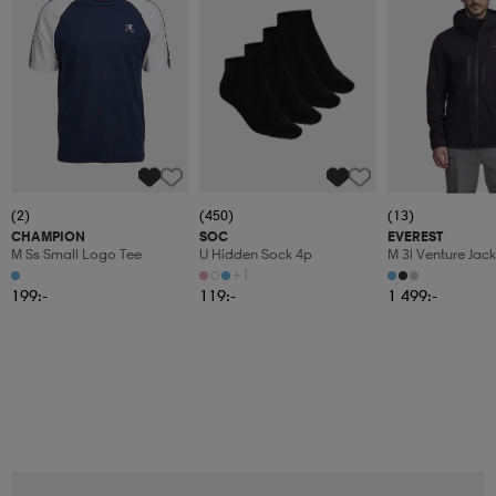
(2)
(450)
(13)
CHAMPION
SOC
EVEREST
M Ss Small Logo Tee
U Hidden Sock 4p
M 3l Venture Jack
+1
199:-
119:-
1 499:-