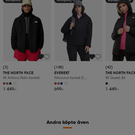
Kampanj -25%
Kampanj -25%
Kampanj -25%
(3)
(148)
(42)
THE NORTH FACE
EVEREST
THE NORTH FAC
W Antora Rain Jacket
Allround Jacket 2,
W Quest Jkt
Regnjacka, Dam
+2
+2
1 449:-
699:-
1 449:-
Andra köpte även