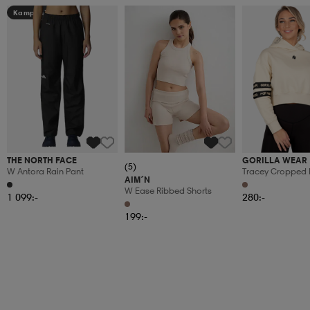
Kampanj -25%
THE NORTH FACE
GORILLA WEAR
(5)
W Antora Rain Pant
Tracey Cropped
AIM´N
W Ease Ribbed Shorts
1 099:-
280:-
199:-