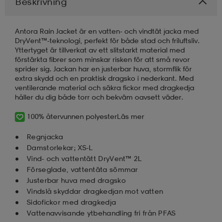
Beskrivning
Antora Rain Jacket är en vatten- och vindtät jacka med
DryVent™-teknologi, perfekt för både stad och friluftsliv.
Yttertyget är tillverkat av ett slitstarkt material med
förstärkta fibrer som minskar risken för att små revor
sprider sig. Jackan har en justerbar huva, stormflik för
extra skydd och en praktisk dragsko i nederkant. Med
ventilerande material och säkra fickor med dragkedja
håller du dig både torr och bekväm oavsett väder.
100% återvunnen polyester
Läs mer
Regnjacka
Damstorlekar; XS-L
Vind- och vattentätt DryVent™ 2L
Förseglade, vattentäta sömmar
Justerbar huva med dragsko
Vindslå skyddar dragkedjan mot vatten
Sidofickor med dragkedja
Vattenavvisande ytbehandling fri från PFAS