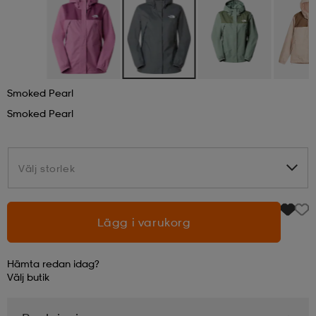
läder
lbehör
r
lbehör
kläder
asögon
äder
r
Smoked Pearl
Smoked Pearl
r
s
Välj storlek
Välj storlek
äder
ård
äder
Lägg i varukorg
s
s
Hämta redan idag?
Välj
butik
ård
ård