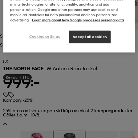
similar technologies for site functionality, analytics, and ads
personalization. Google and other partners may use cookies and
r & pannband
tskor
läder
tskor
r
ngsskor
mobile ad identifiers for both personalized and non‑personalized
advertising.
Learn more about how Google processes personal data
kar & vantar
skor
ukar
skor
kar & vantar
kor
Smoked Pearl
Cookies settings
Accept all cookies
Smoked Pearl
ukar
sskor
ställ
sskor
ukar
lbehör
(3)
THE NORTH FACE
W Antora Rain Jacket
Kampanj -25%
999:-
ställ
stövlar
por
stövlar
ställ
er
Kampanj -25%
por
ler
kläder
ler
läder
25% dras av i varukorgen vid köp av minst 2 kampanjprodukter.
Gäller t.o.m. 10/8.
kläder
ngskor
asögon
ngskor
por