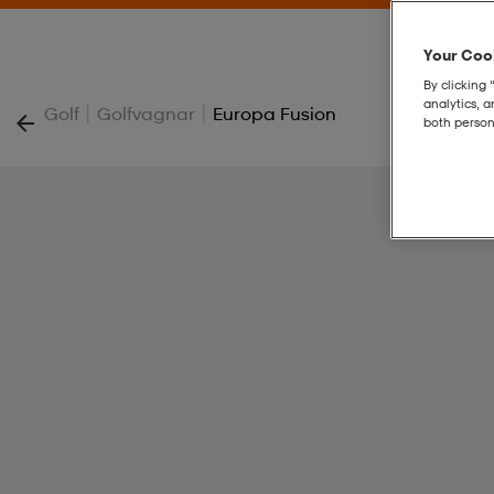
Your Cook
By clicking 
analytics, 
|
|
Golf
Golfvagnar
Europa Fusion
both person