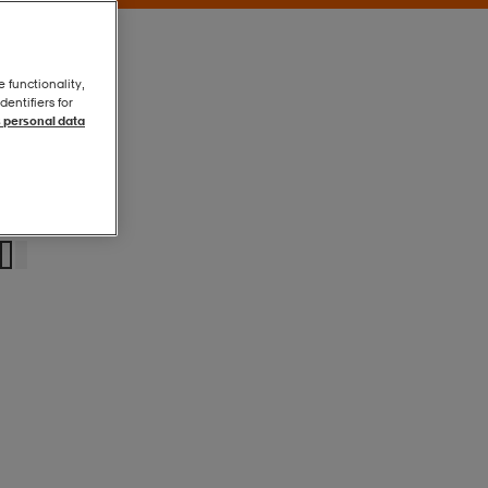
e functionality,
entifiers for
 personal data
Black
Black