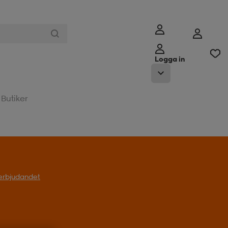
Logga in
Butiker
l erbjudandet