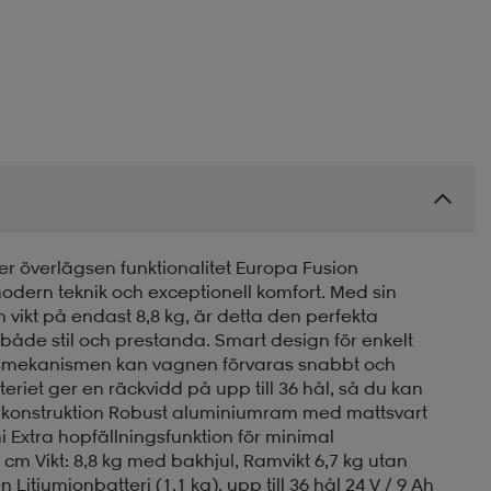
r överlägsen funktionalitet Europa Fusion
ern teknik och exceptionell komfort. Med sin
n vikt på endast 8,8 kg, är detta den perfekta
åde stil och prestanda. Smart design för enkelt
smekanismen kan vagnen förvaras snabbt och
eriet ger en räckvidd på upp till 36 hål, så du kan
 konstruktion Robust aluminiumram med mattsvart
 Extra hopfällningsfunktion för minimal
cm Vikt: 8,8 kg med bakhjul, Ramvikt 6,7 kg utan
itiumjonbatteri (1,1 kg), upp till 36 hål 24 V / 9 Ah