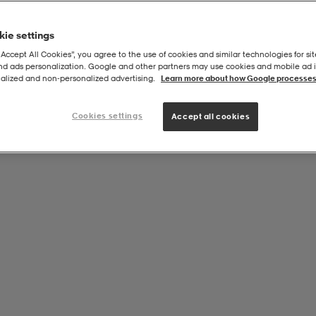
ie settings
“Accept All Cookies”, you agree to the use of cookies and similar technologies for sit
and ads personalization. Google and other partners may use cookies and mobile ad id
alized and non‑personalized advertising.
Learn more about how Google processes
Cookies settings
Accept all cookies