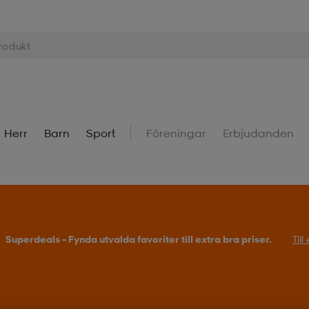
Herr
Barn
Sport
Föreningar
Erbjudanden
Superdeals – Fynda utvalda favoriter till extra bra priser.
Til