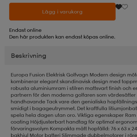
Lägg i varukorg
Endast online
Den här produkten kan endast köpas online.
Beskrivning
Europa Fusion Elektrisk Golfvagn Modern design möte
kombinerar elegant skandinavisk design med toppmod
robusta aluminiumram i stilren mattsvart finish och e
partnern för den moderna golfaren som värdesätter b
handhavande Tack vare den genialiska hopfällning
smidigt i bagageutrymmet. Det kraftfulla litiumjonbatt
spela hela dagen utan oro. Viktiga egenskaper Ram
coating Höjdjusterbart handtag för optimal ergonomi
förvaringsvolym Kompakta mått hopfälld: 76 x 63 x 24 
bakhjul Motor batteri Slimmade dubbelmotorer i rören L