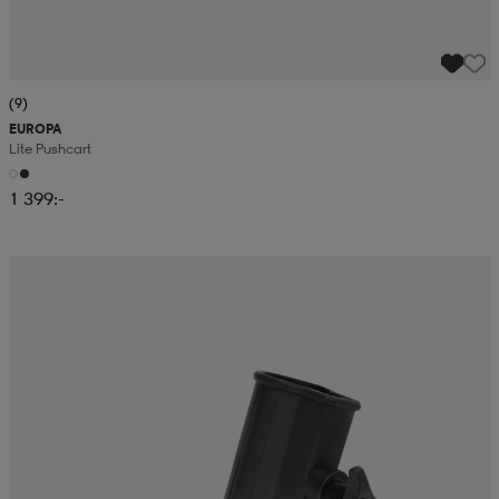
(9)
EUROPA
Lite Pushcart
1 399:-