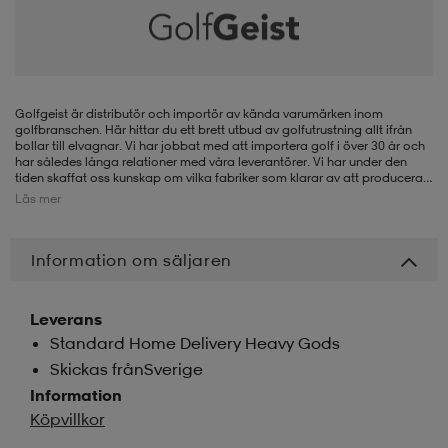
-BH
ngsskor
öjor & skjortor
ngsskor
ingsskor
ar
ingsskor
n
ingsskor
ts & toppar
or
Golfgeist är distributör och importör av kända varumärken inom
golfbranschen. Här hittar du ett brett utbud av golfutrustning allt ifrån
bollar till elvagnar. Vi har jobbat med att importera golf i över 30 år och
har således långa relationer med våra leverantörer. Vi har under den
tiden skaffat oss kunskap om vilka fabriker som klarar av att producera
n
kor
kor
öjor & skjortor
usskor
produkter med kvalité till rätt pris.
Läs mer
Information om säljaren
öjor & skjortor
skor
r
skor
n
tskor
Leverans
 & klänningar
or
r & pannband
or
 & klänningar
-/Tennisskor
Standard Home Delivery Heavy Gods
Skickas frånSverige
Information
r
andy-/Handbollsskor
kar & vantar
andy-/Handbollsskor
ller
ler
Köpvillkor