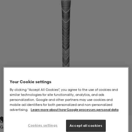
-BH
ngsskor
öjor & skjortor
ngsskor
ingsskor
ar
ingsskor
n
ingsskor
ts & toppar
or
n
kor
kor
öjor & skjortor
usskor
öjor & skjortor
skor
r
skor
n
tskor
Your Cookie settings
By clicking “Accept All Cookies”, you agree to the use of cookies and
similar technologies for site functionality, analytics, and ads
 & klänningar
or
r & pannband
or
 & klänningar
-/Tennisskor
personalization. Google and other partners may use cookies and
mobile ad identifiers for both personalized and non‑personalized
1
/
1
advertising.
Learn more about how Google processes personal data
Grey
r
andy-/Handbollsskor
kar & vantar
andy-/Handbollsskor
ller
ler
Cookies settings
Accept all cookies
Grey