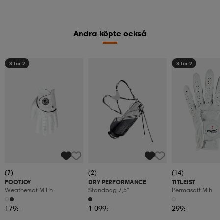
Andra köpte också
3 för 2
3 för 2
(7)
(2)
(14)
FOOTJOY
DRY PERFORMANCE
TITLEIST
Weathersof M Lh
Standbag 7,5"
Permasoft Mlh
179:-
1 099:-
299:-