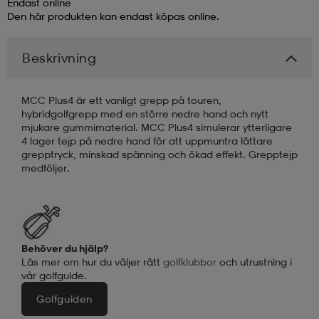
Endast online
Den här produkten kan endast köpas online.
läder
lbehör
r
lbehör
kläder
Beskrivning
asögon
äder
r
MCC Plus4 är ett vanligt grepp på touren,
hybridgolfgrepp med en större nedre hand och nytt
mjukare gummimaterial. MCC Plus4 simulerar ytterligare
r
s
4 lager tejp på nedre hand för att uppmuntra lättare
grepptryck, minskad spänning och ökad effekt. Grepptejp
medföljer.
äder
ård
äder
s
s
Behöver du hjälp?
Läs mer om hur du väljer rätt
golfklubbor
och utrustning i
vår golfguide.
ård
ård
Golfguiden