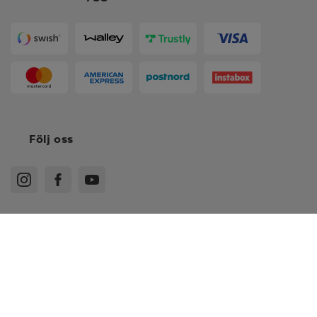
Följ oss
Köpvillkor
Medlemsvillkor
Integritetspolicy
Recensionspolicy
Cookies
Sitemap