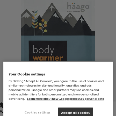
-BH
ngsskor
öjor & skjortor
ngsskor
ingsskor
ar
ingsskor
n
ingsskor
ts & toppar
or
n
kor
kor
öjor & skjortor
usskor
öjor & skjortor
skor
r
skor
n
tskor
Your Cookie settings
By clicking “Accept All Cookies”, you agree to the use of cookies and
similar technologies for site functionality, analytics, and ads
 & klänningar
or
r & pannband
or
 & klänningar
-/Tennisskor
personalization. Google and other partners may use cookies and
mobile ad identifiers for both personalized and non‑personalized
1
/
4
advertising.
Learn more about how Google processes personal data
White
r
andy-/Handbollsskor
kar & vantar
andy-/Handbollsskor
ller
ler
White
Cookies settings
Accept all cookies