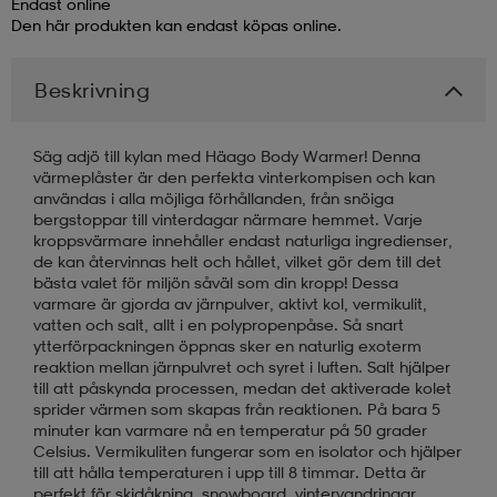
Endast online
Den här produkten kan endast köpas online.
läder
lbehör
r
lbehör
kläder
Beskrivning
asögon
äder
r
Säg adjö till kylan med Häago Body Warmer! Denna
värmeplåster är den perfekta vinterkompisen och kan
användas i alla möjliga förhållanden, från snöiga
r
s
bergstoppar till vinterdagar närmare hemmet. Varje
kroppsvärmare innehåller endast naturliga ingredienser,
de kan återvinnas helt och hållet, vilket gör dem till det
bästa valet för miljön såväl som din kropp! Dessa
äder
ård
äder
varmare är gjorda av järnpulver, aktivt kol, vermikulit,
vatten och salt, allt i en polypropenpåse. Så snart
ytterförpackningen öppnas sker en naturlig exoterm
reaktion mellan järnpulvret och syret i luften. Salt hjälper
s
s
till att påskynda processen, medan det aktiverade kolet
sprider värmen som skapas från reaktionen. På bara 5
minuter kan varmare nå en temperatur på 50 grader
Celsius. Vermikuliten fungerar som en isolator och hjälper
ård
ård
till att hålla temperaturen i upp till 8 timmar. Detta är
perfekt för skidåkning, snowboard, vintervandringar,