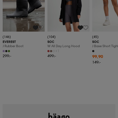
(146)
(104)
(45)
EVEREST
SOC
SOC
J Rubber Boot
W All Day Long Hood
J Base Short Tigh
+1
299:-
499:-
99,90
149:-