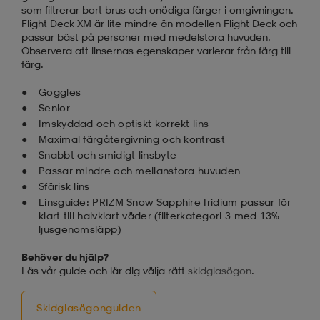
som filtrerar bort brus och onödiga färger i omgivningen.
Flight Deck XM är lite mindre än modellen Flight Deck och
passar bäst på personer med medelstora huvuden.
Observera att linsernas egenskaper varierar från färg till
färg.
Goggles
Senior
Imskyddad och optiskt korrekt lins
Maximal färgåtergivning och kontrast
Snabbt och smidigt linsbyte
Passar mindre och mellanstora huvuden
Sfärisk lins
Linsguide: PRIZM Snow Sapphire Iridium passar för
klart till halvklart väder (filterkategori 3 med 13%
ljusgenomsläpp)
Behöver du hjälp?
Läs vår guide och lär dig välja rätt
skidglasögon
.
Skidglasögonguiden