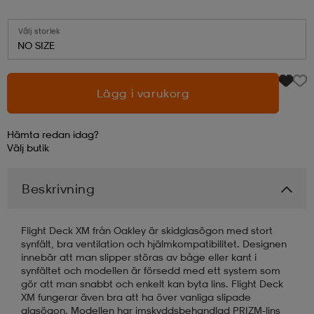
läder
lbehör
r
lbehör
kläder
Välj storlek
NO SIZE
asögon
äder
r
Lägg i varukorg
Hämta redan idag?
r
s
Välj
butik
Beskrivning
äder
ård
äder
Flight Deck XM från Oakley är skidglasögon med stort
s
s
synfält, bra ventilation och hjälmkompatibilitet. Designen
innebär att man slipper störas av båge eller kant i
synfältet och modellen är försedd med ett system som
gör att man snabbt och enkelt kan byta lins. Flight Deck
ård
ård
XM fungerar även bra att ha över vanliga slipade
glasögon. Modellen har imskyddsbehandlad PRIZM-lins