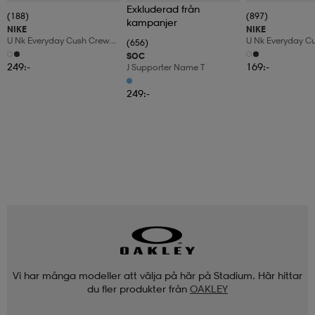
Exkluderad från
(188)
(897)
kampanjer
NIKE
NIKE
U Nk Everyday Cush Crew
U Nk Everyday C
(656)
6pr-Bd
3pr
SOC
249:-
169:-
J Supporter Name T
249:-
Vi har många modeller att välja på här på Stadium. Här hittar
du fler produkter från
OAKLEY