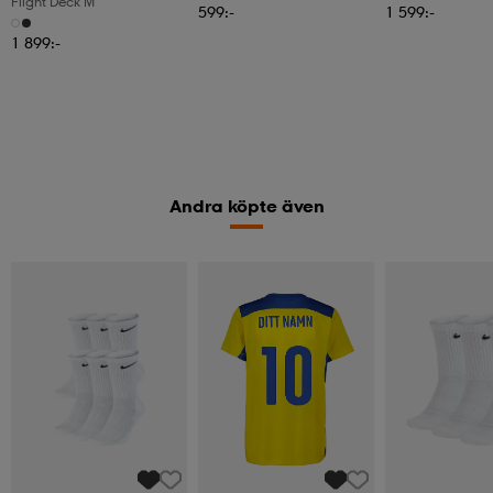
Flight Deck M
599:-
1 599:-
1 899:-
Andra köpte även