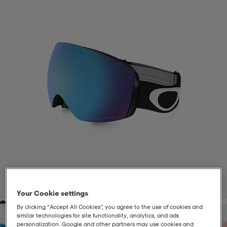
-BH
ngsskor
öjor & skjortor
ngsskor
ingsskor
ar
ingsskor
n
ingsskor
ts & toppar
or
n
kor
kor
öjor & skjortor
usskor
öjor & skjortor
skor
r
skor
n
tskor
 & klänningar
or
r & pannband
or
 & klänningar
-/Tennisskor
1
/
2
Your Cookie settings
By clicking “Accept All Cookies”, you agree to the use of cookies and
r
andy-/Handbollsskor
kar & vantar
andy-/Handbollsskor
ller
ler
similar technologies for site functionality, analytics, and ads
personalization. Google and other partners may use cookies and