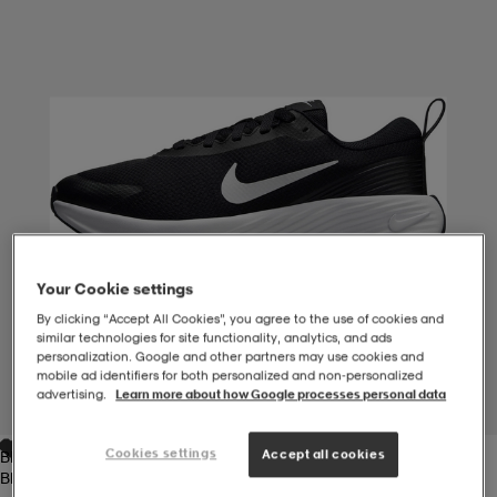
-BH
ngsskor
öjor & skjortor
ngsskor
ingsskor
ar
ingsskor
n
ingsskor
ts & toppar
or
n
kor
kor
öjor & skjortor
usskor
Your Cookie settings
öjor & skjortor
skor
r
skor
n
tskor
By clicking “Accept All Cookies”, you agree to the use of cookies and
similar technologies for site functionality, analytics, and ads
personalization. Google and other partners may use cookies and
 & klänningar
or
r & pannband
or
 & klänningar
-/Tennisskor
mobile ad identifiers for both personalized and non‑personalized
advertising.
Learn more about how Google processes personal data
1
/
7
Cookies settings
Accept all cookies
Black/white
r
andy-/Handbollsskor
kar & vantar
andy-/Handbollsskor
ller
ler
Black/white