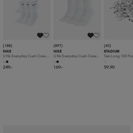
(188)
(897)
(43)
NIKE
NIKE
STADIUM
U Nk Everyday Cush Crew
U Nk Everyday Cush Crew
Tee Long 100 Pc
6pr-Bd
3pr
249:-
169:-
59,90