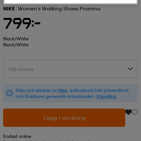
NIKE
Women's Walking Shoes Promina
r & pannband
tskor
läder
tskor
r
ngsskor
799:-
kar & vantar
skor
ukar
skor
kar & vantar
kor
Black/white
Black/white
ukar
sskor
ställ
sskor
ukar
lbehör
Välj storlek
Välj storlek
ställ
stövlar
por
stövlar
ställ
er
Säljs och skickas av
Nike
, exkluderad från presentkort
och Stadiums generella erbjudanden.
Köpvillkor
por
ler
kläder
ler
läder
Lägg i varukorg
kläder
ngskor
asögon
ngskor
por
Endast online