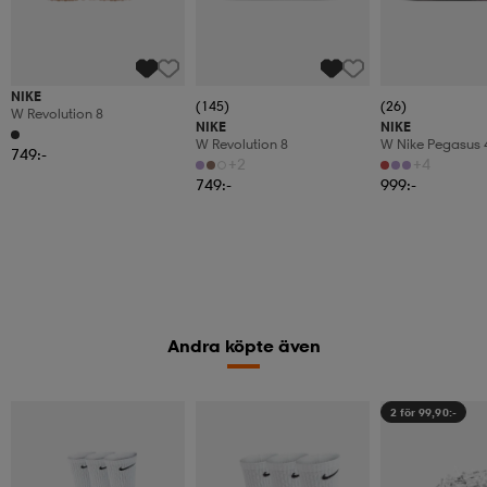
NIKE
(145)
(26)
W Revolution 8
NIKE
NIKE
W Revolution 8
W Nike Pegasus 
749:-
Women's Road R
+2
+4
749:-
999:-
Andra köpte även
2 för 99,90:-