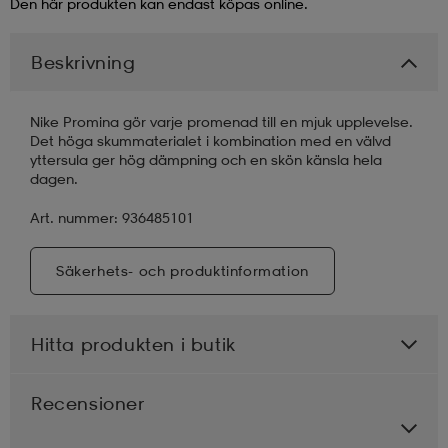
Den här produkten kan endast köpas online.
läder
lbehör
r
lbehör
kläder
Beskrivning
asögon
äder
r
Nike Promina gör varje promenad till en mjuk upplevelse.
Det höga skummaterialet i kombination med en välvd
yttersula ger hög dämpning och en skön känsla hela
dagen.
r
s
Art. nummer: 936485101
äder
ård
äder
Säkerhets- och produktinformation
Hitta produkten i butik
s
s
Recensioner
ård
ård