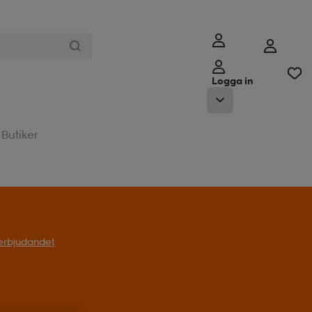
Logga in
Butiker
l erbjudandet