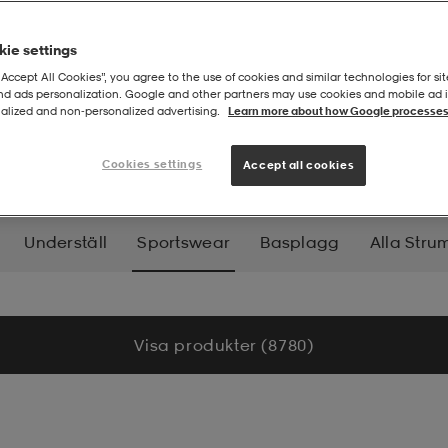
ie settings
“Accept All Cookies”, you agree to the use of cookies and similar technologies for sit
and ads personalization. Google and other partners may use cookies and mobile ad id
alized and non‑personalized advertising.
Learn more about how Google processes
swear
Cookies settings
Accept all cookies
Underställ
Sportswear
Basplagg
Alla Stru
Visa produkter (8 780)