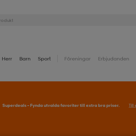
Herr
Barn
Sport
Föreningar
Erbjudanden
Superdeals – Fynda utvalda favoriter till extra bra priser.
Til