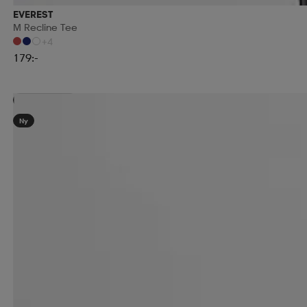
EVEREST
M Recline Tee
+4
179:-
Kampanj -25%
Ny