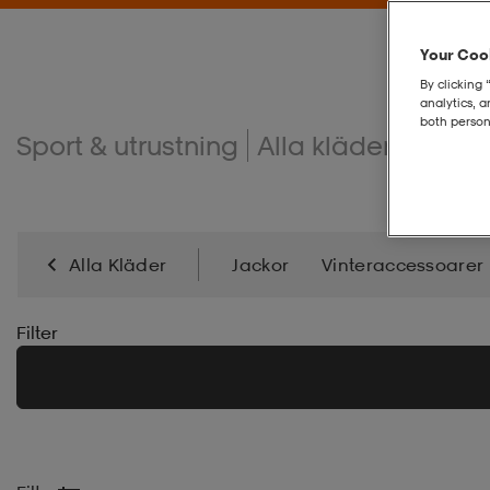
Your Cook
By clicking 
analytics, 
both person
Sport & utrustning
Alla kläder
Sport
Alla Kläder
Jackor
Vinteraccessoarer
Badkläder
Sommaraccessoarer
Klädvård
Filter