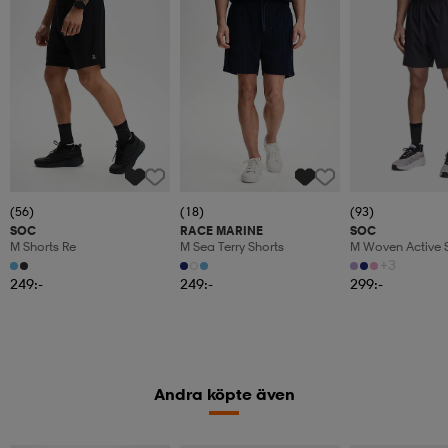
(56)
(18)
(93)
SOC
RACE MARINE
SOC
M Shorts Re
M Sea Terry Shorts
M Woven Active 
+3
249:-
249:-
299:-
Andra köpte även