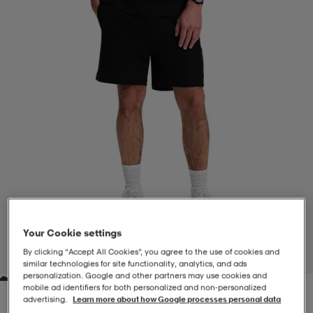
-BH
ngsskor
öjor & skjortor
ngsskor
ingsskor
ar
ingsskor
n
ingsskor
ts & toppar
or
n
kor
kor
öjor & skjortor
usskor
öjor & skjortor
skor
r
skor
n
tskor
Your Cookie settings
 & klänningar
or
r & pannband
or
 & klänningar
-/Tennisskor
By clicking “Accept All Cookies”, you agree to the use of cookies and
1
/
5
similar technologies for site functionality, analytics, and ads
personalization. Google and other partners may use cookies and
mobile ad identifiers for both personalized and non‑personalized
r
andy-/Handbollsskor
kar & vantar
andy-/Handbollsskor
ller
ler
advertising.
Learn more about how Google processes personal data