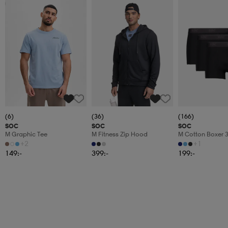
2 för 199:-
(6)
(36)
(166)
SOC
SOC
SOC
M Graphic Tee
M Fitness Zip Hood
M Cotton Boxer 
+2
+1
149:-
399:-
199:-