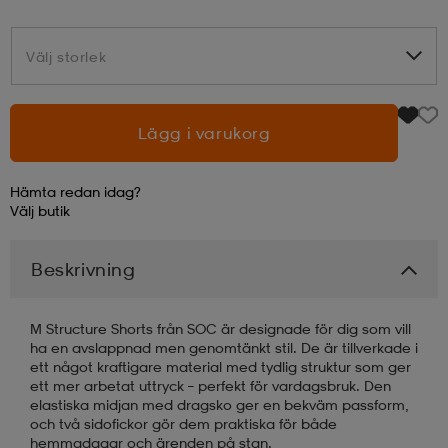
läder
lbehör
r
lbehör
kläder
Välj storlek
Välj storlek
asögon
äder
r
Lägg i varukorg
Hämta redan idag?
r
s
Välj
butik
Beskrivning
äder
ård
äder
M Structure Shorts från SOC är designade för dig som vill
s
s
ha en avslappnad men genomtänkt stil. De är tillverkade i
ett något kraftigare material med tydlig struktur som ger
ett mer arbetat uttryck – perfekt för vardagsbruk. Den
elastiska midjan med dragsko ger en bekväm passform,
ård
ård
och två sidofickor gör dem praktiska för både
hemmadagar och ärenden på stan.