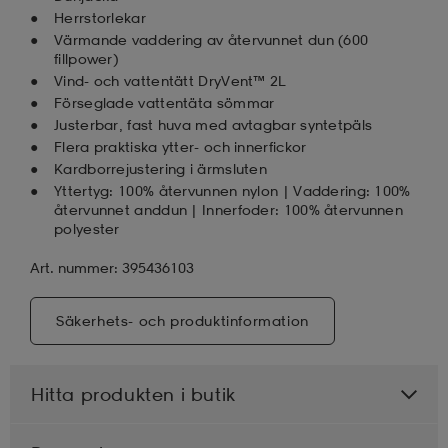
Herrstorlekar
Värmande vaddering av återvunnet dun (600
fillpower)
Vind- och vattentätt DryVent™ 2L
Förseglade vattentäta sömmar
Justerbar, fast huva med avtagbar syntetpäls
Flera praktiska ytter- och innerfickor
Kardborrejustering i ärmsluten
Yttertyg: 100% återvunnen nylon | Vaddering: 100%
återvunnet anddun | Innerfoder: 100% återvunnen
polyester
Art. nummer: 395436103
Säkerhets- och produktinformation
Hitta produkten i butik