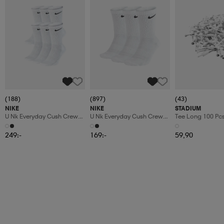
(188)
(897)
(43)
NIKE
NIKE
STADIUM
U Nk Everyday Cush Crew
U Nk Everyday Cush Crew
Tee Long 100 Pc
6pr-Bd
3pr
249:-
169:-
59,90