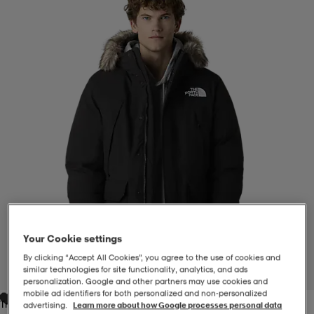
-BH
ngsskor
öjor & skjortor
ngsskor
ingsskor
ar
ingsskor
n
ingsskor
ts & toppar
or
n
kor
kor
öjor & skjortor
usskor
öjor & skjortor
skor
r
skor
n
tskor
 & klänningar
or
r & pannband
or
 & klänningar
-/Tennisskor
Your Cookie settings
By clicking “Accept All Cookies”, you agree to the use of cookies and
similar technologies for site functionality, analytics, and ads
1
/
5
personalization. Google and other partners may use cookies and
r
andy-/Handbollsskor
kar & vantar
andy-/Handbollsskor
ller
ler
mobile ad identifiers for both personalized and non‑personalized
Tnf Black/black
advertising.
Learn more about how Google processes personal data