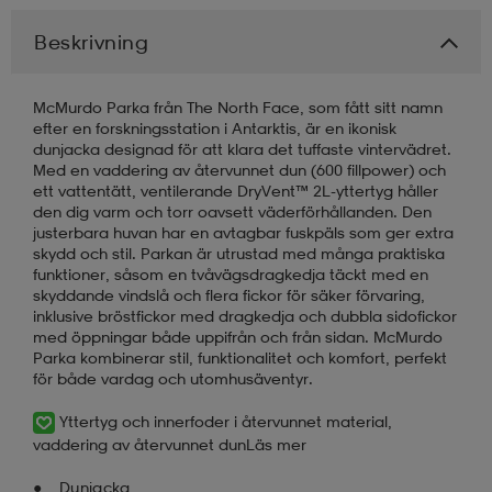
Beskrivning
läder
lbehör
r
lbehör
kläder
McMurdo Parka från The North Face, som fått sitt namn
efter en forskningsstation i Antarktis, är en ikonisk
asögon
äder
r
dunjacka designad för att klara det tuffaste vintervädret.
Med en vaddering av återvunnet dun (600 fillpower) och
ett vattentätt, ventilerande DryVent™ 2L-yttertyg håller
den dig varm och torr oavsett väderförhållanden. Den
r
s
justerbara huvan har en avtagbar fuskpäls som ger extra
skydd och stil. Parkan är utrustad med många praktiska
funktioner, såsom en tvåvägsdragkedja täckt med en
skyddande vindslå och flera fickor för säker förvaring,
äder
ård
äder
inklusive bröstfickor med dragkedja och dubbla sidofickor
med öppningar både uppifrån och från sidan. McMurdo
Parka kombinerar stil, funktionalitet och komfort, perfekt
s
s
för både vardag och utomhusäventyr.
Yttertyg och innerfoder i återvunnet material,
vaddering av återvunnet dun
Läs mer
ård
ård
Dunjacka