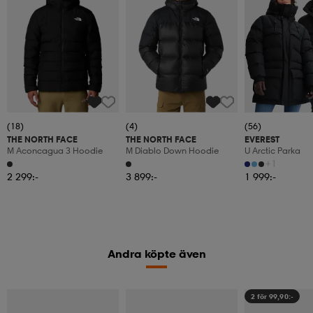
(18)
(4)
(56)
THE NORTH FACE
THE NORTH FACE
EVEREST
M Aconcagua 3 Hoodie
M Diablo Down Hoodie
U Arctic Parka
+1
2 299:-
3 899:-
1 999:-
Andra köpte även
2 för 99,90:-