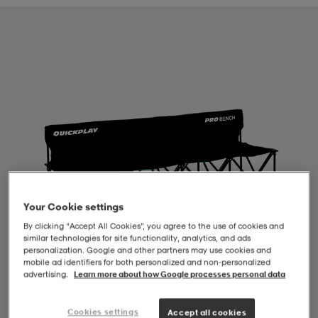
-BH
ngsskor
öjor & skjortor
ngsskor
ingsskor
ar
ingsskor
n
ingsskor
ts & toppar
or
n
kor
kor
öjor & skjortor
usskor
öjor & skjortor
skor
r
skor
n
tskor
Your Cookie settings
By clicking “Accept All Cookies”, you agree to the use of cookies and
similar technologies for site functionality, analytics, and ads
 & klänningar
or
r & pannband
or
 & klänningar
-/Tennisskor
personalization. Google and other partners may use cookies and
mobile ad identifiers for both personalized and non‑personalized
advertising.
Learn more about how Google processes personal data
r
andy-/Handbollsskor
kar & vantar
andy-/Handbollsskor
ller
ler
1
/
4
Cookies settings
Accept all cookies