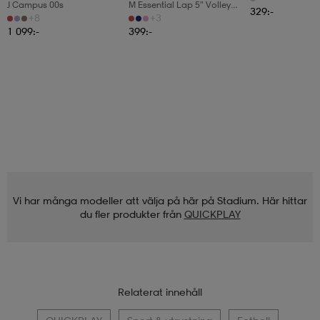
J Campus 00s
M Essential Lap 5" Volley
329:-
Short
+8
+3
1 099:-
399:-
Vi har många modeller att välja på här på Stadium. Här hittar
du fler produkter från
QUICKPLAY
Relaterat innehåll