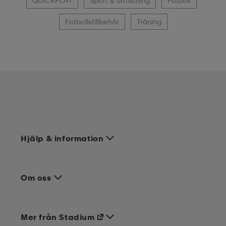
QUICKPLAY
Sport & utrustning
Fotboll
Fotbollstillbehör
Träning
Hjälp & information
Om oss
Mer från Stadium