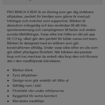
läder
lbehör
r
lbehör
kläder
PRO BENCH 4 SEAT är en lösning som ger dig utvikbara
sittplatser, perfekt för familjen som gärna är med på
träningar och matcher som supportrar. Bänken är
dessutom mångsidig och kan användas till allt från
asögon
äder
r
sportevenemang och campingresor till fester och andra
sociala tillställningar. Varje säte kan hålla en vikt på upp
till 113 kg, vilket gör den perfekt för både vuxna och barn.
Bänken är designad med en stålram som gör
r
s
konstruktionen slittålig. Under varje säte sitter en väv som
gör sätet ytterligare förstärkt. När bänken ska packas
ihop och tas med kan du enkelt vika ihop den och förvara
den i den medföljande bärväskan.
äder
ård
äder
Bärbar bänk
Fyra sittplatser
Design som går snabbt att fälla ut
s
s
Slittålig ram i stål
Förstärkt väv under sittdynorna
Ryggstöd för extra komfort
ård
ård
Bärväska medföljer