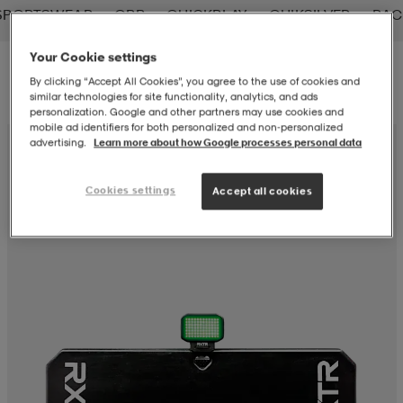
SPORTSWEAR
QBB
QUICKPLAY
QUIKSILVER
RAC
-BH
ngsskor
öjor & skjortor
ngsskor
ingsskor
Your Cookie settings
Filter
Sortera
By clicking “Accept All Cookies”, you agree to the use of cookies and
similar technologies for site functionality, analytics, and ads
ar
ingsskor
n
ingsskor
ts & toppar
or
personalization. Google and other partners may use cookies and
mobile ad identifiers for both personalized and non‑personalized
advertising.
Learn more about how Google processes personal data
n
kor
kor
öjor & skjortor
usskor
Cookies settings
Accept all cookies
öjor & skjortor
skor
r
skor
n
tskor
 & klänningar
or
r & pannband
or
 & klänningar
-/Tennisskor
r
andy-/Handbollsskor
kar & vantar
andy-/Handbollsskor
ller
ler