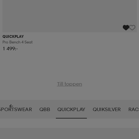
QUICKPLAY
Pro Bench 4 Seat
1 499:-
Till toppen
SPORTSWEAR
QBB
QUICKPLAY
QUIKSILVER
RAC