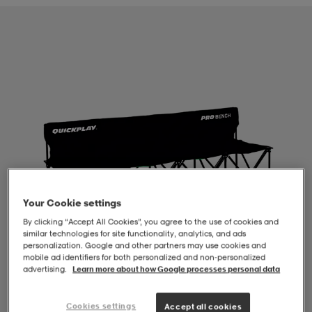
-BH
ngsskor
öjor & skjortor
ngsskor
ingsskor
ar
ingsskor
n
ingsskor
ts & toppar
or
n
kor
kor
öjor & skjortor
usskor
öjor & skjortor
skor
r
skor
n
tskor
Your Cookie settings
By clicking “Accept All Cookies”, you agree to the use of cookies and
similar technologies for site functionality, analytics, and ads
 & klänningar
or
r & pannband
or
 & klänningar
-/Tennisskor
personalization. Google and other partners may use cookies and
mobile ad identifiers for both personalized and non‑personalized
advertising.
Learn more about how Google processes personal data
r
andy-/Handbollsskor
kar & vantar
andy-/Handbollsskor
ller
ler
1
/
4
Cookies settings
Accept all cookies