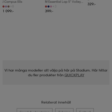
J Campus 00s
M Essential Lap 5" Volley
329:-
Short
+8
+3
1 099:-
399:-
Vi har många modeller att välja på här på Stadium. Här hittar
du fler produkter från
QUICKPLAY
Relaterat innehåll