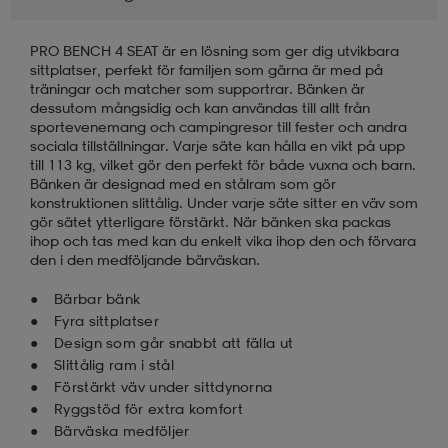
läder
lbehör
r
lbehör
kläder
PRO BENCH 4 SEAT är en lösning som ger dig utvikbara
sittplatser, perfekt för familjen som gärna är med på
träningar och matcher som supportrar. Bänken är
dessutom mångsidig och kan användas till allt från
asögon
äder
r
sportevenemang och campingresor till fester och andra
sociala tillställningar. Varje säte kan hålla en vikt på upp
till 113 kg, vilket gör den perfekt för både vuxna och barn.
Bänken är designad med en stålram som gör
r
s
konstruktionen slittålig. Under varje säte sitter en väv som
gör sätet ytterligare förstärkt. När bänken ska packas
ihop och tas med kan du enkelt vika ihop den och förvara
den i den medföljande bärväskan.
äder
ård
äder
Bärbar bänk
Fyra sittplatser
Design som går snabbt att fälla ut
s
s
Slittålig ram i stål
Förstärkt väv under sittdynorna
Ryggstöd för extra komfort
ård
ård
Bärväska medföljer