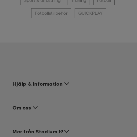
Sport & utrustning
Träning
Fotboll
Fotbollstillbehör
QUICKPLAY
Hjälp & information
Om oss
Mer från Stadium