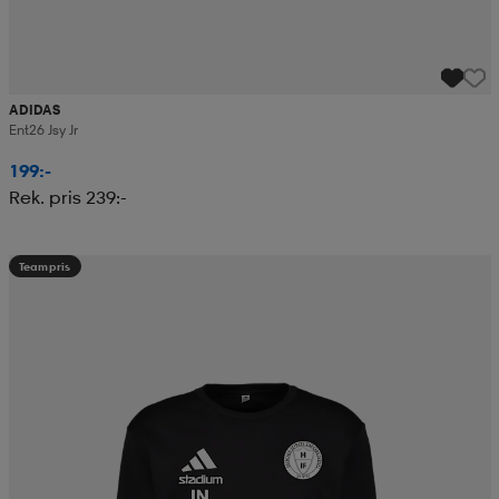
ADIDAS
Ent26 Jsy Jr
199:-
Rek. pris 239:-
Teampris