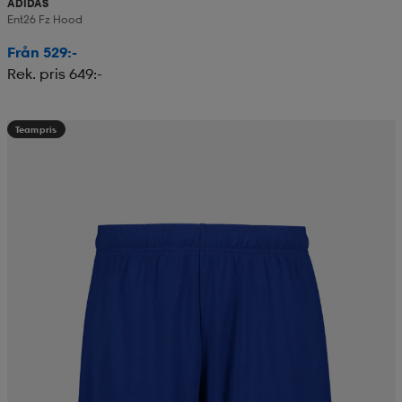
ADIDAS
Ent26 Fz Hood
Från 529:-
Rek. pris 649:-
Teampris