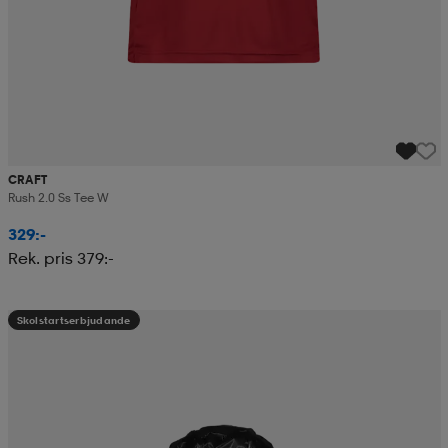
CRAFT
Rush 2.0 Ss Tee W
329:-
Rek. pris 379:-
Skolstartserbjudande