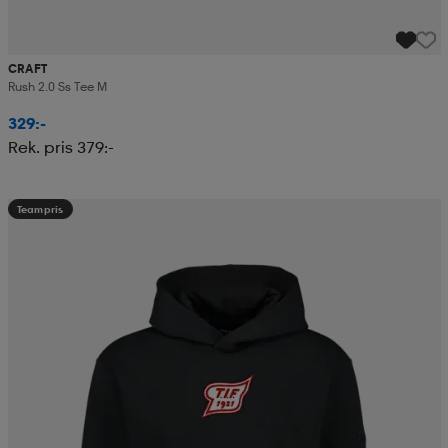
CRAFT
Rush 2.0 Ss Tee M
329:-
Rek. pris 379:-
Teampris