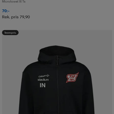
Microtowel Xl Ts
70:-
Rek. pris 79,90
Teampris