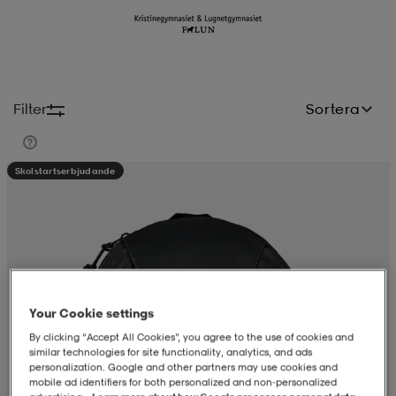
-BH
ngsskor
öjor & skjortor
ngsskor
ingsskor
ar
ingsskor
n
ingsskor
ts & toppar
or
Filter
Sortera
n
kor
kor
öjor & skjortor
usskor
Skolstartserbjudande
öjor & skjortor
skor
r
skor
n
tskor
 & klänningar
or
r & pannband
or
 & klänningar
-/Tennisskor
Your Cookie settings
By clicking “Accept All Cookies”, you agree to the use of cookies and
similar technologies for site functionality, analytics, and ads
r
andy-/Handbollsskor
kar & vantar
andy-/Handbollsskor
ller
ler
personalization. Google and other partners may use cookies and
mobile ad identifiers for both personalized and non‑personalized