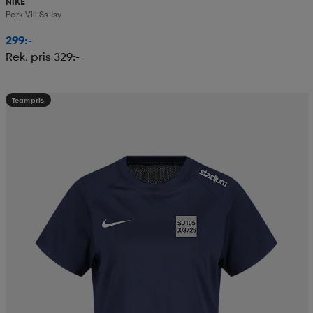
NIKE
Park Viii Ss Jsy
299:-
Rek. pris 329:-
Teampris