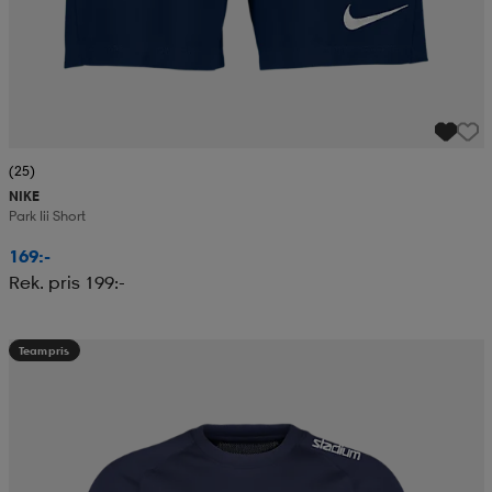
(25)
NIKE
Park Iii Short
169:-
Rek. pris 199:-
Teampris