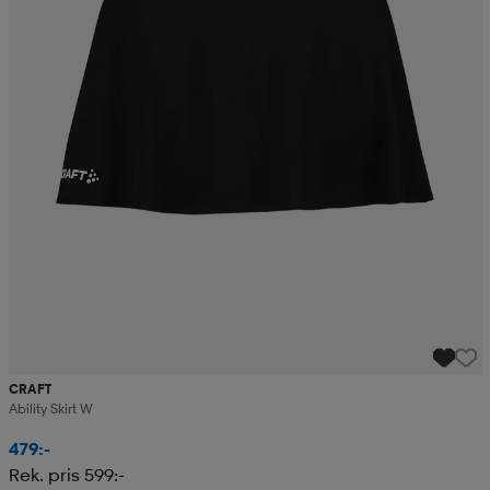
CRAFT
Ability Skirt W
479:-
Rek. pris 599:-