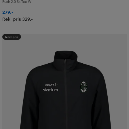
Rush 2.0 Ss Tee W
279:-
Rek. pris 329:-
Teampris