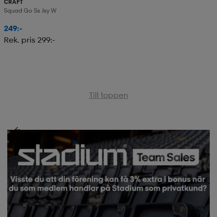
CRAFT
Squad Go Ss Jsy W
249:-
Rek. pris 299:-
Till toppen