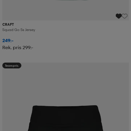
CRAFT
Squad Go Ss Jersey
249:-
Rek. pris 299:-
Teampris