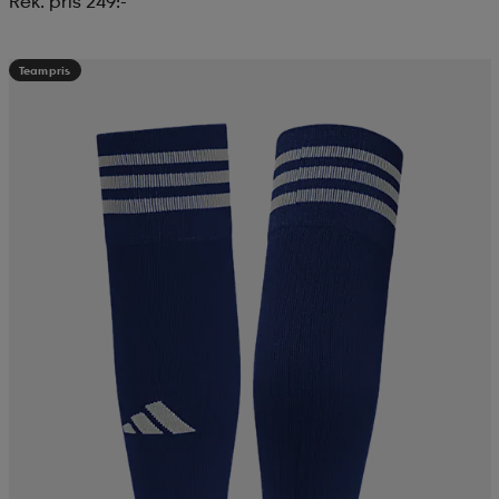
Rek. pris 249:-
Teampris