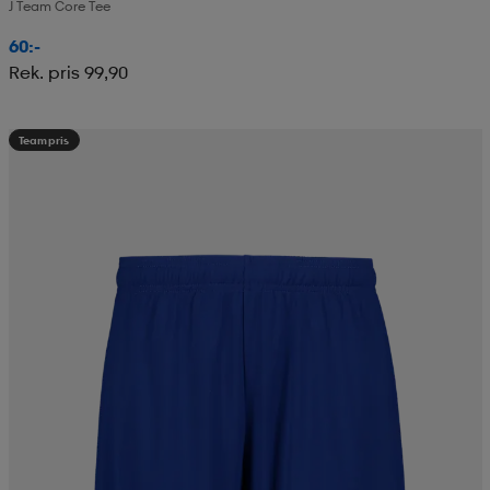
J Team Core Tee
60:-
Rek. pris 99,90
Teampris