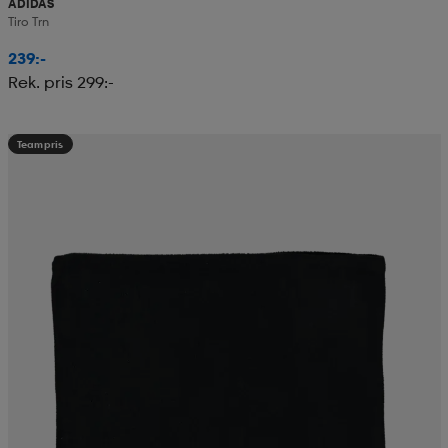
ADIDAS
Tiro Trn
239:-
Rek. pris 299:-
Teampris