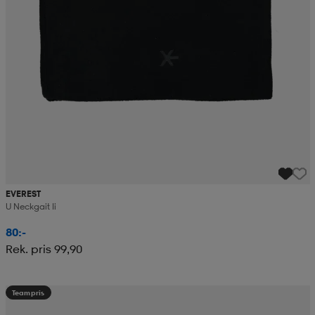
EVEREST
U Neckgait Ii
80:-
Rek. pris 99,90
Teampris