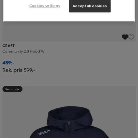
Cookies settings
Accept all cookies
CRAFT
Community 2.0 Hood W
489:-
Rek. pris 599:-
Teampris