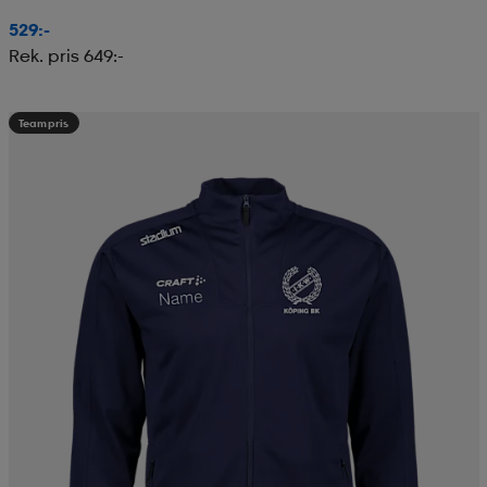
529:-
Rek. pris 649:-
Teampris