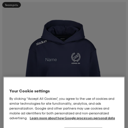
Teampris
läder
lbehör
r
lbehör
kläder
asögon
äder
r
r
s
äder
ård
äder
Your Cookie settings
s
s
By clicking “Accept All Cookies”, you agree to the use of cookies and
similar technologies for site functionality, analytics, and ads
personalization. Google and other partners may use cookies and
mobile ad identifiers for both personalized and non‑personalized
advertising.
Learn more about how Google processes personal data
ård
ård