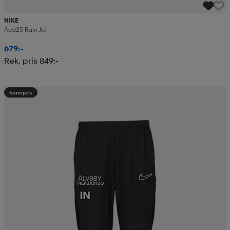
NIKE
Acd25 Rain Jkt
679:-
Rek. pris 849:-
Teampris