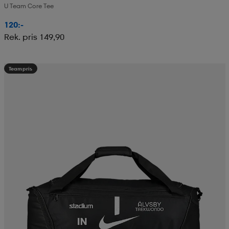
U Team Core Tee
120:-
Rek. pris 149,90
Teampris