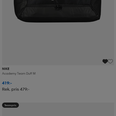
NIKE
Academy Team Duff M
419:-
Rek. pris 479:-
Teampris