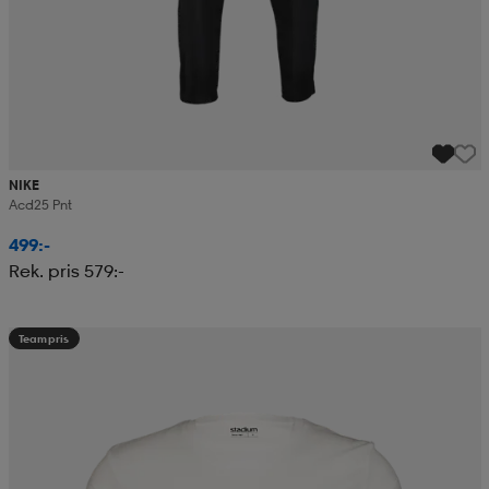
NIKE
Acd25 Pnt
499:-
Rek. pris 579:-
Teampris