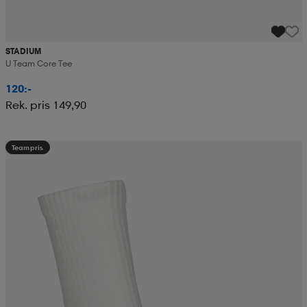
STADIUM
U Team Core Tee
120:-
Rek. pris 149,90
Teampris