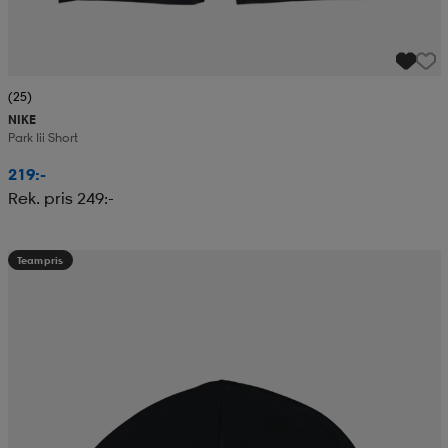
(25)
NIKE
Park Iii Short
219:-
Rek. pris 249:-
Teampris