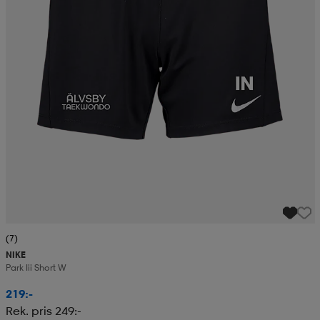
(7)
NIKE
Park Iii Short W
219:-
Rek. pris 249:-