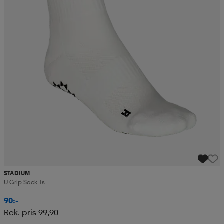
STADIUM
U Grip Sock Ts
90:-
Rek. pris 99,90