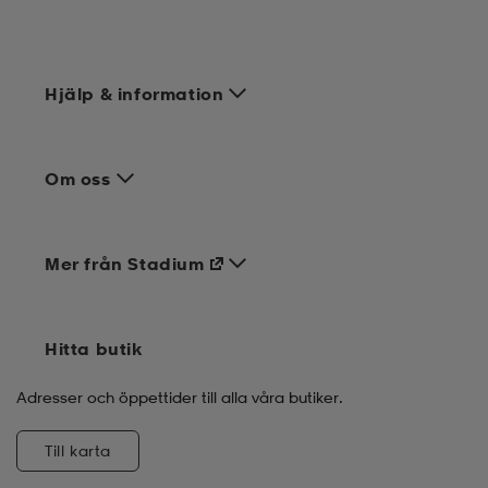
läder
lbehör
r
lbehör
kläder
Hjälp & information
asögon
äder
r
Om oss
r
s
Mer från Stadium
äder
ård
äder
Hitta butik
s
s
Adresser och öppettider till alla våra butiker.
Till karta
ård
ård