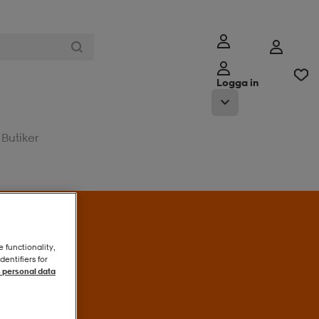
Logga in
Butiker
l erbjudandet
e functionality,
entifiers for
 personal data