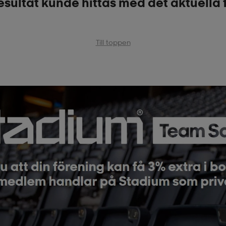
esultat kunde hittas med det aktuella f
Till toppen