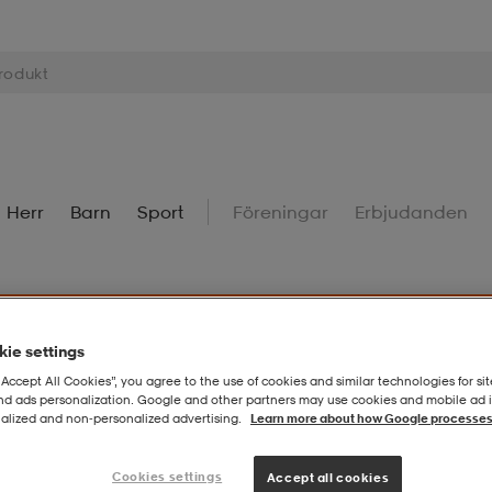
Herr
Barn
Sport
Föreningar
Erbjudanden
ie settings
Superdeals – Fynda utvalda favoriter till extra bra priser.
Til
“Accept All Cookies”, you agree to the use of cookies and similar technologies for sit
and ads personalization. Google and other partners may use cookies and mobile ad id
alized and non‑personalized advertising.
Learn more about how Google processes
Cookies settings
Accept all cookies