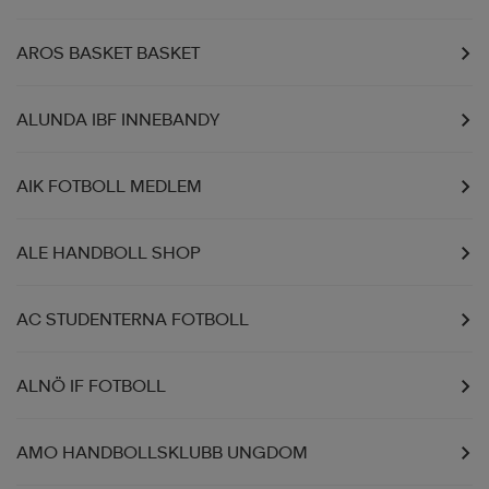
r & pannband
tskor
läder
tskor
r
ngsskor
AROS BASKET BASKET
ALUNDA IBF INNEBANDY
kar & vantar
skor
ukar
skor
kar & vantar
kor
AIK FOTBOLL MEDLEM
ukar
sskor
ställ
sskor
ukar
lbehör
ALE HANDBOLL SHOP
ställ
stövlar
por
stövlar
ställ
er
AC STUDENTERNA FOTBOLL
por
ler
kläder
ler
läder
ALNÖ IF FOTBOLL
AMO HANDBOLLSKLUBB UNGDOM
kläder
ngskor
asögon
ngskor
por