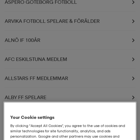
ASPERO GÖTEBORG FOTBOLL
ARVIKA FOTBOLL SPELARE & FÖRÄLDER
ALNÖ IF 100ÅR
AFC ESKILSTUNA MEDLEM
ALLSTARS FF MEDLEMMAR
ALBY FF SPELARE
AHLAFORS IF MEDLEM
Your Cookie settings
By clicking “Accept All Cookies”, you agree to the use of cookies and
similar technologies for site functionality, analytics, and ads
ASTRA FOOTBALL CLUB FOTBOLL
personalization. Google and other partners may use cookies and