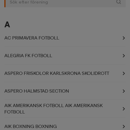
-BH
ngsskor
öjor & skjortor
ngsskor
ingsskor
A
ar
ingsskor
n
ingsskor
ts & toppar
or
AC PRIMAVERA FOTBOLL
n
kor
kor
öjor & skjortor
usskor
ALEGRIA FK FOTBOLL
ASPERO FRISKOLOR KARLSKRONA SKOLIDROTT
öjor & skjortor
skor
r
skor
n
tskor
ASPERO HALMSTAD SECTION
 & klänningar
or
r & pannband
or
 & klänningar
-/Tennisskor
AIK AMERIKANSK FOTBOLL AIK AMERIKANSK
FOTBOLL
r
andy-/Handbollsskor
kar & vantar
andy-/Handbollsskor
ller
ler
AIK BOXNING BOXNING