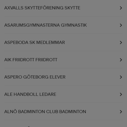
AXVALLS SKYTTEFÖRENING SKYTTE
läder
lbehör
r
lbehör
kläder
ASARUMSGYMNASTERNA GYMNASTIK
asögon
äder
r
ASPEBODA SK MEDLEMMAR
r
s
AIK FRIIDROTT FRIIDROTT
äder
ård
äder
ASPERO GÖTEBORG ELEVER
ALE HANDBOLL LEDARE
s
s
ALNÖ BADMINTON CLUB BADMINTON
ård
ård