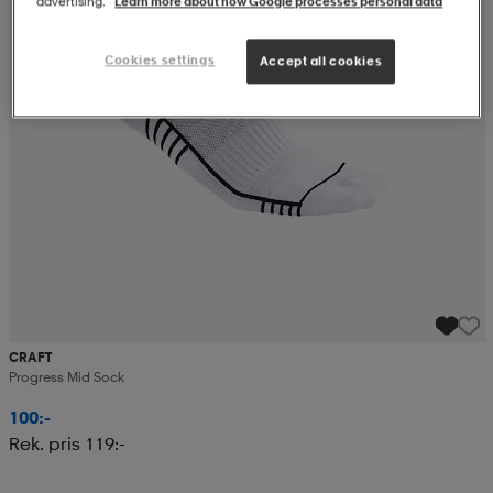
advertising.
Learn more about how Google processes personal data
r & pannband
tskor
läder
tskor
r
ngsskor
Cookies settings
Accept all cookies
kar & vantar
skor
ukar
skor
kar & vantar
kor
ukar
sskor
ställ
sskor
ukar
lbehör
ställ
stövlar
por
stövlar
ställ
er
CRAFT
por
ler
kläder
ler
läder
Progress Mid Sock
100:-
Rek. pris 119:-
kläder
ngskor
asögon
ngskor
por