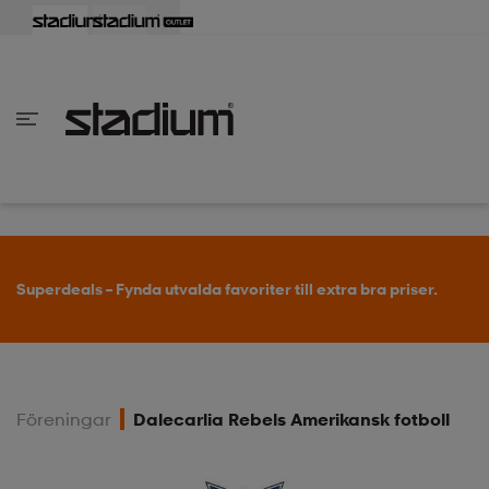
lbaka
lbaka
lbaka
lbaka
lbaka
lbaka
lbaka
lbaka
lbaka
lbaka
lbaka
lbaka
lbaka
lbaka
lbaka
lbaka
lbaka
lbaka
lbaka
lbaka
lbaka
lbaka
lbaka
lbaka
lbaka
lbaka
lbaka
lbaka
lbaka
lbaka
lbaka
lbaka
lbaka
lbaka
lbaka
lbaka
lbaka
lbaka
lbaka
lbaka
lbaka
lbaka
Tillbaka
Tillbaka
Tillbaka
Tillbaka
Tillbaka
Tillbaka
Tillbaka
Tillbaka
Tillbaka
Tillbaka
Tillbaka
Tillbaka
Tillbaka
Tillbaka
Tillbaka
Tillbaka
Tillbaka
Tillbaka
Tillbaka
Tillbaka
Tillbaka
Tillbaka
Tillbaka
Tillbaka
Tillbaka
Tillbaka
Tillbaka
Tillbaka
Tillbaka
Tillbaka
Tillbaka
Tillbaka
Tillbaka
Tillbaka
inom Damkläder
inom Damskor
nom Herrkläder
nom Herrskor
inom Barnkläder
nom Barnskor
er
er
er
er
er
ers
skor
skor
r
lsskor
Superdeals – Fynda utvalda favoriter till extra bra priser.
ers
ers
skor
Föreningar
Dalecarlia Rebels Amerikansk fotboll
lsskor
ts
lsskor
stövlar