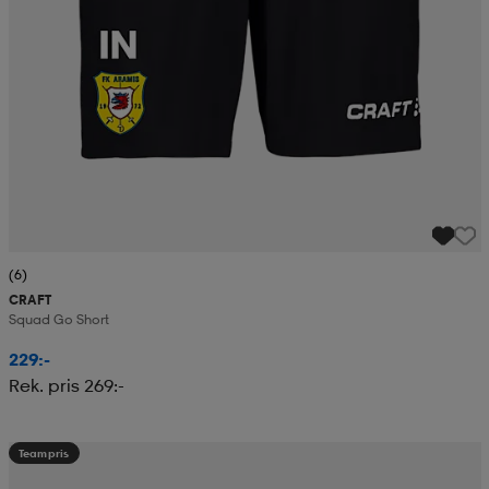
(6)
CRAFT
Squad Go Short
229:-
Rek. pris 269:-
Teampris