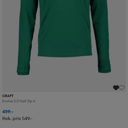
CRAFT
Evolve 2.0 Half Zip Jr
459:-
Rek. pris 549:-