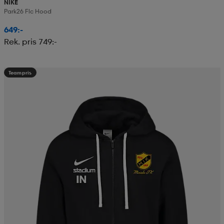
NIKE
Park26 Flc Hood
649:-
Rek. pris 749:-
Teampris