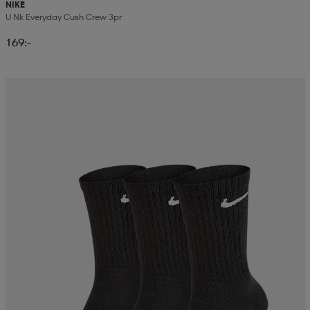
NIKE
U Nk Everyday Cush Crew 3pr
läder
lbehör
r
lbehör
kläder
169:-
asögon
äder
r
r
s
äder
ård
äder
s
s
ård
ård