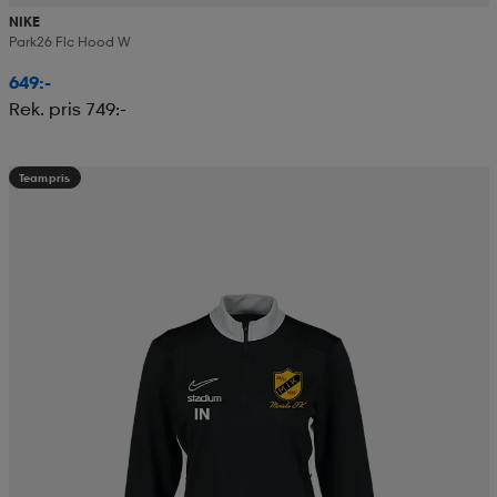
NIKE
Park26 Flc Hood W
649:-
Rek. pris 749:-
Teampris