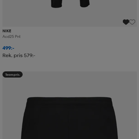
NIKE
Acd25 Pnt
499:-
Rek. pris 579:-
Teampris