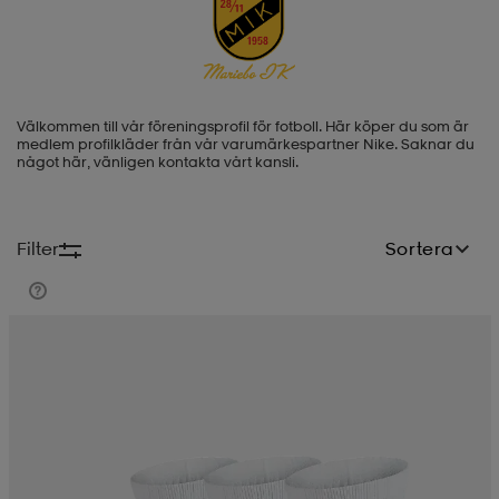
-BH
ngsskor
öjor & skjortor
ngsskor
ingsskor
Välkommen till vår föreningsprofil för fotboll. Här köper du som är
ar
ingsskor
n
ingsskor
ts & toppar
or
medlem profilkläder från vår varumärkespartner Nike.
Saknar du
något här, vänligen kontakta vårt kansli.
n
kor
kor
öjor & skjortor
usskor
Filter
Sortera
öjor & skjortor
skor
r
skor
n
tskor
 & klänningar
or
r & pannband
or
 & klänningar
-/Tennisskor
r
andy-/Handbollsskor
kar & vantar
andy-/Handbollsskor
ller
ler