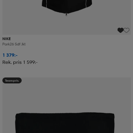
NIKE
Park26 Sdf Jkt
1 379:-
Rek. pris 1 599:-
Teampris