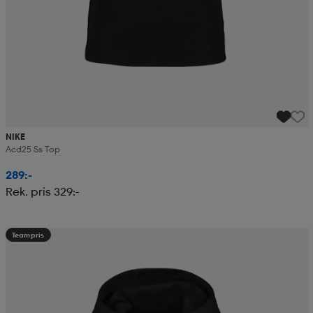
NIKE
Acd25 Ss Top
289:-
Rek. pris 329:-
Teampris