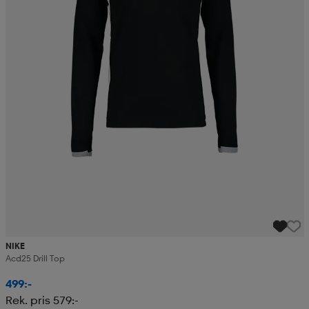
NIKE
Acd25 Drill Top
499:-
Rek. pris 579:-