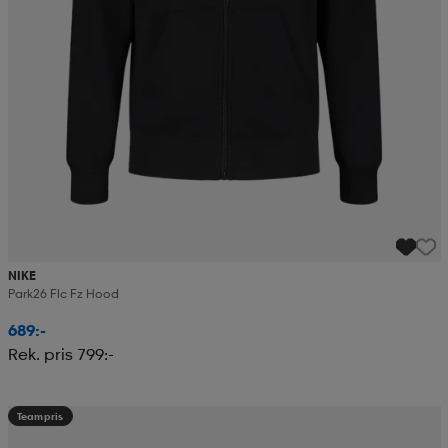
NIKE
Park26 Flc Fz Hood
689:-
Rek. pris 799:-
Teampris