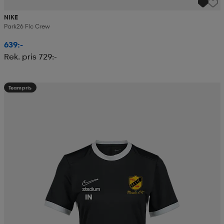
NIKE
Park26 Flc Crew
639:-
Rek. pris 729:-
Teampris