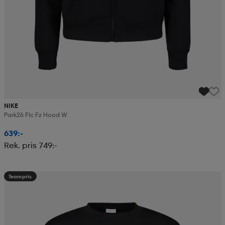
NIKE
Park26 Flc Fz Hood W
639:-
Rek. pris 749:-
Teampris