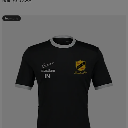
Rek. pris 329:-
Teampris