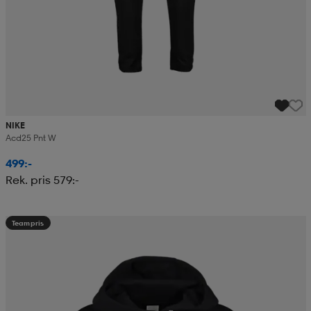
NIKE
Acd25 Pnt W
499:-
Rek. pris 579:-
Teampris