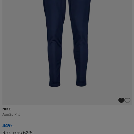
NIKE
Acd25 Pnt
449:-
Rek. pris 529:-