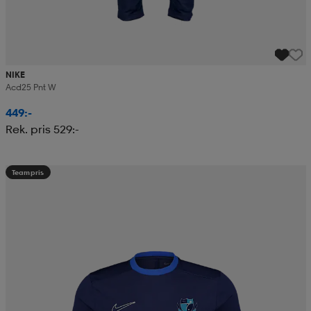
NIKE
Acd25 Pnt W
449:-
Rek. pris 529:-
Teampris