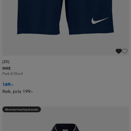
(25)
NIKE
Park Iii Short
169:-
Rek. pris 199:-
Skolstartserbjudande