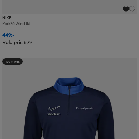
NIKE
Park26 Wind Jkt
449:-
Rek. pris 579:-
Teampris