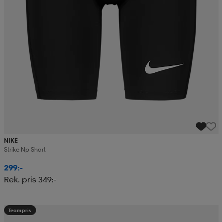
NIKE
Strike Np Short
299:-
Rek. pris 349:-
Teampris