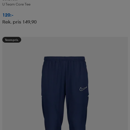
U Team Core Tee
120:-
Rek. pris 149,90
Teampris