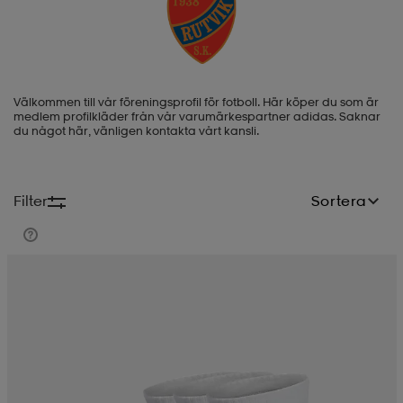
-BH
ngsskor
öjor & skjortor
ngsskor
ingsskor
Välkommen till vår föreningsprofil för fotboll. Här köper du som är
ar
ingsskor
n
ingsskor
ts & toppar
or
medlem profilkläder från vår varumärkespartner adidas. Saknar
du något här, vänligen kontakta vårt kansli.
n
kor
kor
öjor & skjortor
usskor
Filter
Sortera
öjor & skjortor
skor
r
skor
n
tskor
 & klänningar
or
r & pannband
or
 & klänningar
-/Tennisskor
r
andy-/Handbollsskor
kar & vantar
andy-/Handbollsskor
ller
ler