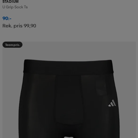
STADIUM
U Grip Sock Ts
90:-
Rek. pris 99,90
Teampris