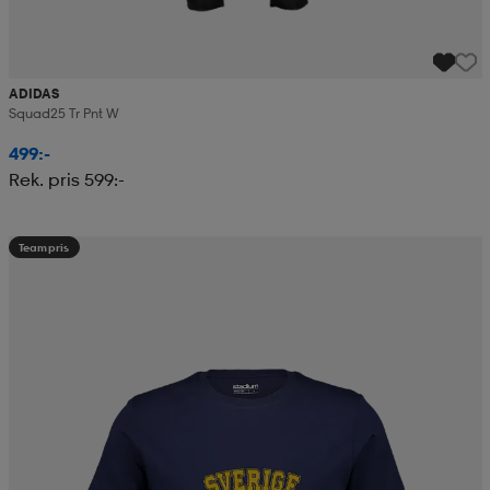
ADIDAS
Squad25 Tr Pnt W
499:-
Rek. pris 599:-
Teampris