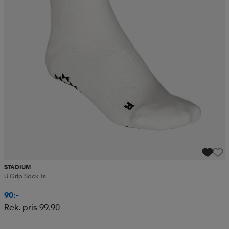
STADIUM
U Grip Sock Ts
90:-
Rek. pris 99,90