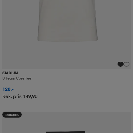
STADIUM
U Team Core Tee
120:-
Rek. pris 149,90
Teampris