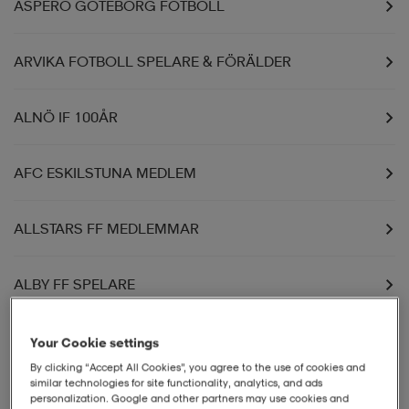
ASPERO GÖTEBORG FOTBOLL
ARVIKA FOTBOLL SPELARE & FÖRÄLDER
ALNÖ IF 100ÅR
AFC ESKILSTUNA MEDLEM
ALLSTARS FF MEDLEMMAR
ALBY FF SPELARE
AHLAFORS IF MEDLEM
Your Cookie settings
By clicking “Accept All Cookies”, you agree to the use of cookies and
similar technologies for site functionality, analytics, and ads
ASTRA FOOTBALL CLUB FOTBOLL
personalization. Google and other partners may use cookies and