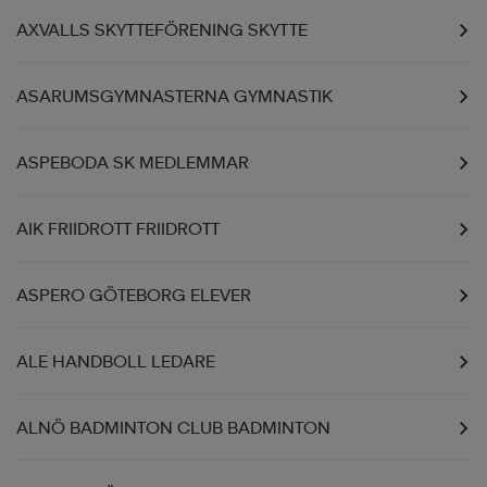
AXVALLS SKYTTEFÖRENING SKYTTE
läder
lbehör
r
lbehör
kläder
ASARUMSGYMNASTERNA GYMNASTIK
asögon
äder
r
ASPEBODA SK MEDLEMMAR
r
s
AIK FRIIDROTT FRIIDROTT
äder
ård
äder
ASPERO GÖTEBORG ELEVER
ALE HANDBOLL LEDARE
s
s
ALNÖ BADMINTON CLUB BADMINTON
ård
ård