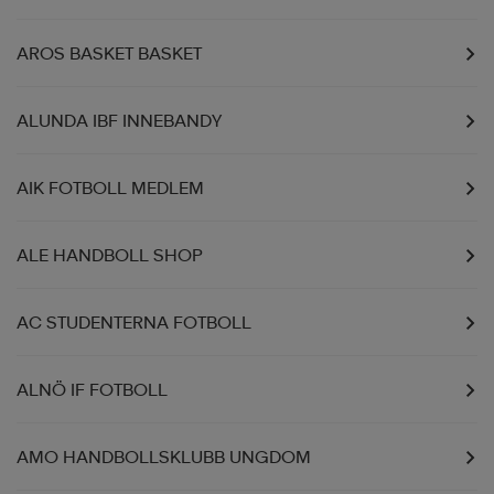
r & pannband
tskor
läder
tskor
r
ngsskor
AROS BASKET BASKET
ALUNDA IBF INNEBANDY
kar & vantar
skor
ukar
skor
kar & vantar
kor
AIK FOTBOLL MEDLEM
ukar
sskor
ställ
sskor
ukar
lbehör
ALE HANDBOLL SHOP
ställ
stövlar
por
stövlar
ställ
er
AC STUDENTERNA FOTBOLL
por
ler
kläder
ler
läder
ALNÖ IF FOTBOLL
AMO HANDBOLLSKLUBB UNGDOM
kläder
ngskor
asögon
ngskor
por