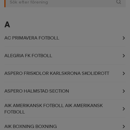
-BH
ngsskor
öjor & skjortor
ngsskor
ingsskor
A
ar
ingsskor
n
ingsskor
ts & toppar
or
AC PRIMAVERA FOTBOLL
n
kor
kor
öjor & skjortor
usskor
ALEGRIA FK FOTBOLL
ASPERO FRISKOLOR KARLSKRONA SKOLIDROTT
öjor & skjortor
skor
r
skor
n
tskor
ASPERO HALMSTAD SECTION
 & klänningar
or
r & pannband
or
 & klänningar
-/Tennisskor
AIK AMERIKANSK FOTBOLL AIK AMERIKANSK
FOTBOLL
r
andy-/Handbollsskor
kar & vantar
andy-/Handbollsskor
ller
ler
AIK BOXNING BOXNING