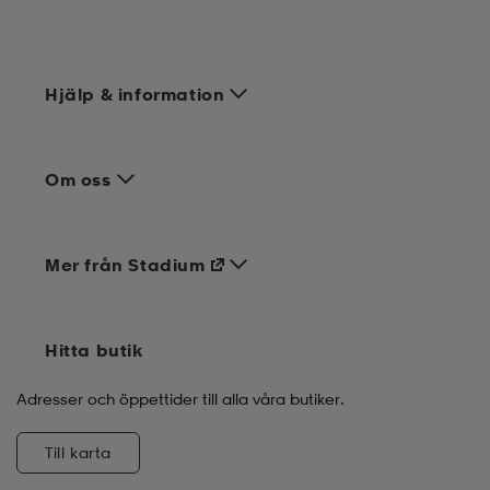
läder
lbehör
r
lbehör
kläder
Hjälp & information
asögon
äder
r
Om oss
r
s
Mer från Stadium
äder
ård
äder
Hitta butik
s
s
Adresser och öppettider till alla våra butiker.
Till karta
ård
ård