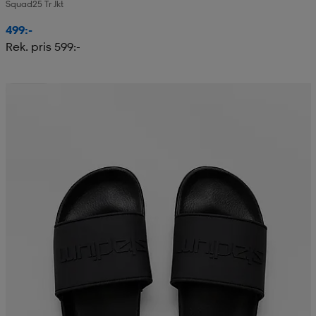
Squad25 Tr Jkt
499:-
Rek. pris 599:-
Teampris