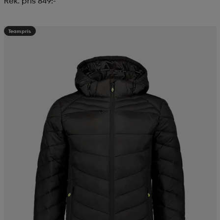
Rek. pris 849:-
Teampris