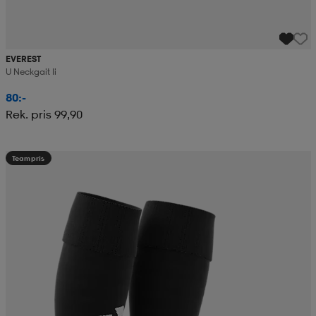
EVEREST
U Neckgait Ii
80:-
Rek. pris 99,90
Teampris