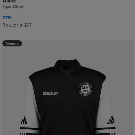
ADIDAS
Squad25 Jsy
279:-
Rek. pris 329:-
Teampris