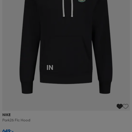
NIKE
Park26 Flc Hood
649:-