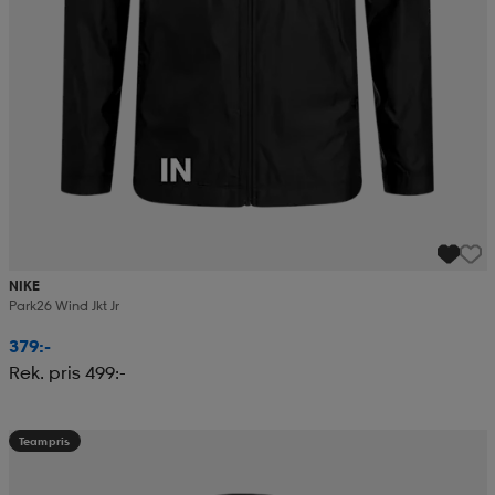
NIKE
Park26 Wind Jkt Jr
379:-
Rek. pris 499:-
Teampris