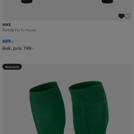
NIKE
Park26 Flc Fz Hood
689:-
Rek. pris 799:-
Teampris