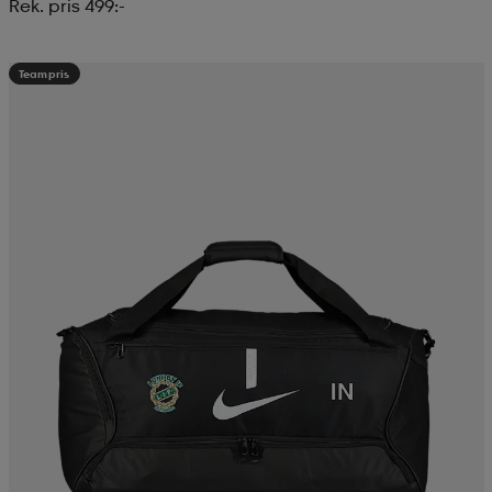
Rek. pris 499:-
Teampris