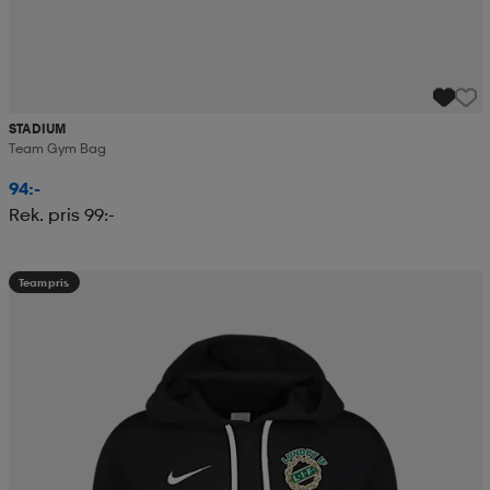
STADIUM
Team Gym Bag
94:-
Rek. pris 99:-
Teampris