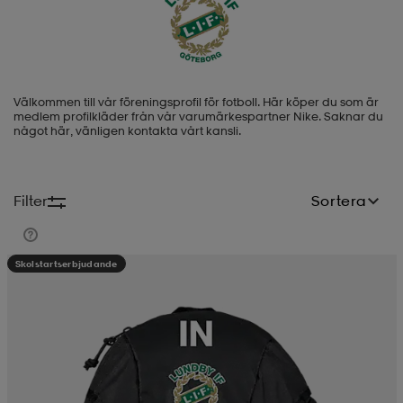
-BH
ngsskor
öjor & skjortor
ngsskor
ingsskor
Välkommen till vår föreningsprofil för fotboll. Här köper du som är
ar
ingsskor
n
ingsskor
ts & toppar
or
medlem profilkläder från vår varumärkespartner Nike.
Saknar du
något här, vänligen kontakta vårt kansli.
n
kor
kor
öjor & skjortor
usskor
Filter
Sortera
öjor & skjortor
skor
r
skor
n
tskor
Skolstartserbjudande
 & klänningar
or
r & pannband
or
 & klänningar
-/Tennisskor
r
andy-/Handbollsskor
kar & vantar
andy-/Handbollsskor
ller
ler