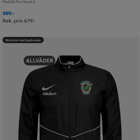
Park26 Flc Hood Jr
589:-
Rek. pris 679:-
Skolstartserbjudande