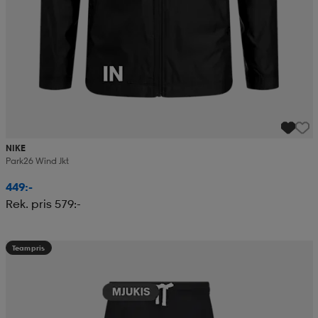
NIKE
Park26 Wind Jkt
449:-
Rek. pris 579:-
Teampris