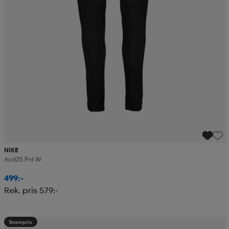
NIKE
Acd25 Pnt W
499:-
Rek. pris 579:-
Teampris