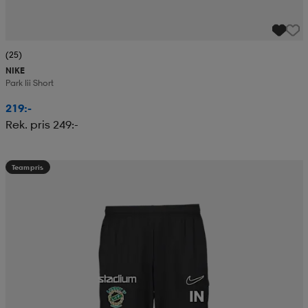
(25)
NIKE
Park Iii Short
219:-
Rek. pris 249:-
Teampris