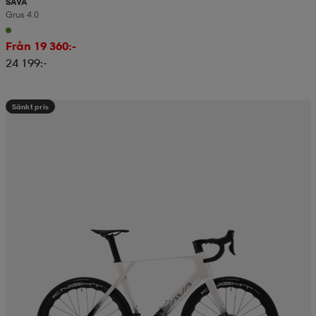
SAVA
Grus 4.0
Från 19 360:-
24 199:-
Sänkt pris