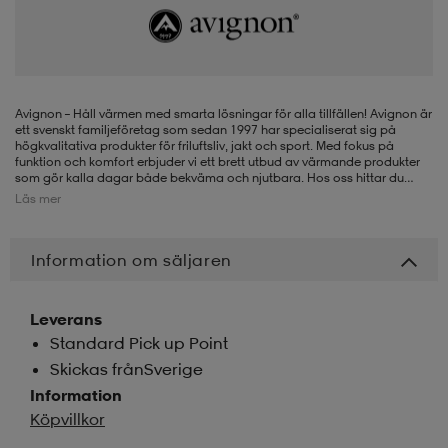
-BH
ngsskor
öjor & skjortor
ngsskor
ingsskor
ar
ingsskor
n
ingsskor
ts & toppar
or
Avignon – Håll värmen med smarta lösningar för alla tillfällen! Avignon är
ett svenskt familjeföretag som sedan 1997 har specialiserat sig på
högkvalitativa produkter för friluftsliv, jakt och sport. Med fokus på
funktion och komfort erbjuder vi ett brett utbud av värmande produkter
som gör kalla dagar både bekväma och njutbara. Hos oss hittar du
n
kor
kor
öjor & skjortor
usskor
innovativa eluppvärmda handskar, strumpor och sulor som drivs av
Läs mer
powerbank eller batteri, tillsammans med varma vinterstövlar, jodhpurs
och mössor. Perfekta för dig som vill hålla värmen oavsett om du
utforskar naturen, tar en promenad eller pendlar till jobbet. Våra
produkter är designade för att hålla dig varm och bekväm – oavsett
Information om säljaren
öjor & skjortor
skor
r
skor
n
tskor
väder. Med Avignon kan du njuta av livet utomhus, varje dag, utan att
frysa!
Leverans
 & klänningar
or
r & pannband
or
 & klänningar
-/Tennisskor
Standard Pick up Point
Skickas frånSverige
Information
r
andy-/Handbollsskor
kar & vantar
andy-/Handbollsskor
ller
ler
Köpvillkor