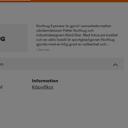
Northug Eyewear är gjord i samarbete mellan
världsmästaren Petter Northug och
industridesignern Bård Eker. Med fokus på kvalitet
och en aktiv livsstil är sportglasögonen Northug
gjorda med en hög grad av nyfikenhet och
perfektionism. I kollektionen hittar du snabba
Läs mer
glasögon i kategorin Sport och Performance, samt
vardagsglasögon i kategorin Livsstil.
en
Information
nt
Köpvillkor