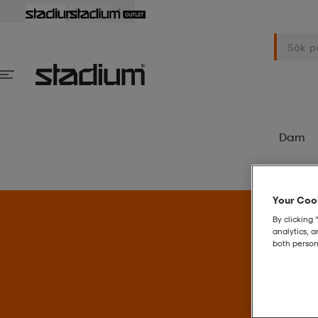
Dam
Your Cook
By clicking 
analytics, 
both person