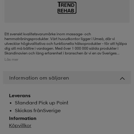
-BH
ngsskor
öjor & skjortor
ngsskor
ingsskor
ar
ingsskor
n
ingsskor
ts & toppar
or
Ett svenskt kvalitetsvarumärke inom massage- och
hemmaträningsprodukter. Vårt huvudkontor ligger i Umeå, där vi
utvecklar högkvalitativa och funktionella hälsoprodukter – för att hjälpa
dig att må bättre i vardagen. Med över 1 000 000 sålda produkter i
Skandinavien och lång erfarenhet i branschen är vi en av Sveriges
n
kor
kor
öjor & skjortor
usskor
ledande experter på massage- och hemmaträningsprodukter.
Läs mer
Information om säljaren
öjor & skjortor
skor
r
skor
n
tskor
Leverans
 & klänningar
or
r & pannband
or
 & klänningar
-/Tennisskor
Standard Pick up Point
Skickas frånSverige
Information
r
andy-/Handbollsskor
kar & vantar
andy-/Handbollsskor
ller
ler
Köpvillkor