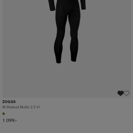
ZOGGS
M Wetsuit Multix 2.5 Vl
1 099:-