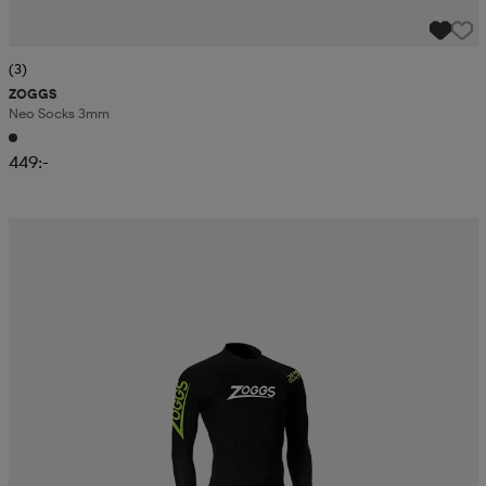
(3)
ZOGGS
Neo Socks 3mm
449:-