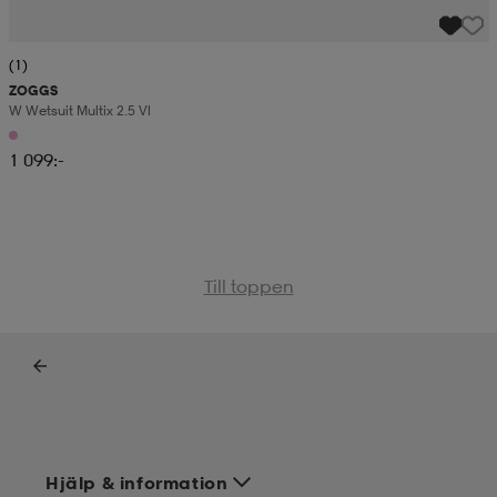
(1)
ZOGGS
W Wetsuit Multix 2.5 Vl
1 099:-
Till toppen
Hjälp & information