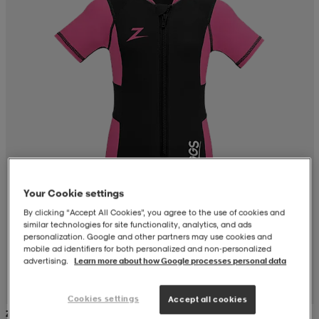
r & pannband
tskor
läder
tskor
r
ngsskor
kar & vantar
skor
ukar
skor
kar & vantar
kor
ukar
sskor
ställ
sskor
ukar
lbehör
ställ
stövlar
por
stövlar
ställ
er
Your Cookie settings
By clicking “Accept All Cookies”, you agree to the use of cookies and
similar technologies for site functionality, analytics, and ads
personalization. Google and other partners may use cookies and
por
ler
kläder
ler
läder
mobile ad identifiers for both personalized and non‑personalized
advertising.
Learn more about how Google processes personal data
kläder
ngskor
asögon
ngskor
por
Cookies settings
Accept all cookies
ZOGGS