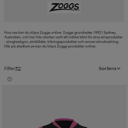
-BH
ngsskor
öjor & skjortor
ngsskor
ingsskor
ar
ingsskor
n
ingsskor
ts & toppar
or
Hos oss kan du köpa Zoggs online. Zoggs grundades 1992 i Sydney,
Australien, och har från starten varit ett märke känt för sina simprodukter
- simglasögon, simkläder, träningsprodukter och annan simutrustning.
Här på stadium.se kan du köpa Zoggs produkter online.
n
kor
kor
öjor & skjortor
usskor
Filter
Sortera
öjor & skjortor
skor
r
skor
n
tskor
 & klänningar
or
r & pannband
or
 & klänningar
-/Tennisskor
r
andy-/Handbollsskor
kar & vantar
andy-/Handbollsskor
ller
ler