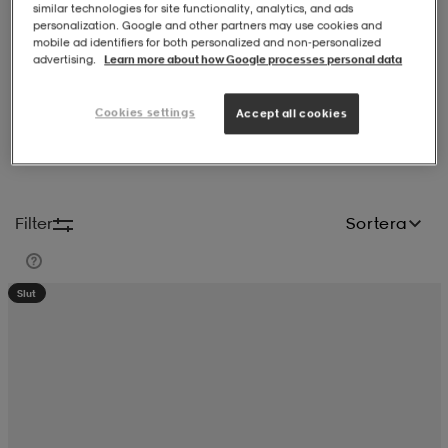
similar technologies for site functionality, analytics, and ads
personalization. Google and other partners may use cookies and
-BH
ngsskor
öjor & skjortor
ngsskor
ingsskor
mobile ad identifiers for both personalized and non‑personalized
advertising.
Learn more about how Google processes personal data
Cookies settings
ar
ingsskor
n
ingsskor
ts & toppar
or
Accept all cookies
Teva startades av en forsguide i Grand Canyon som såg ett behov av
praktiska
sandaler
i den krävande miljön. Här hittar du sandaler från
märket för dam och herr online.
n
kor
kor
öjor & skjortor
usskor
Filter
Sortera
öjor & skjortor
skor
r
skor
n
tskor
Slut
 & klänningar
or
r & pannband
or
 & klänningar
-/Tennisskor
r
andy-/Handbollsskor
kar & vantar
andy-/Handbollsskor
ller
ler