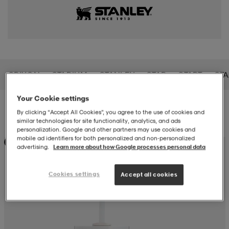
-BH
ngsskor
öjor & skjortor
ngsskor
ingsskor
ar
ingsskor
n
ingsskor
ts & toppar
or
SRIXON
STADIUM
STANLEY
STAR
START
STA
n
kor
kor
öjor & skjortor
usskor
Your Cookie settings
Filter
Sortera
By clicking “Accept All Cookies”, you agree to the use of cookies and
similar technologies for site functionality, analytics, and ads
personalization. Google and other partners may use cookies and
öjor & skjortor
skor
r
skor
n
tskor
mobile ad identifiers for both personalized and non‑personalized
Kampanj -25%
advertising.
Learn more about how Google processes personal data
 & klänningar
or
r & pannband
or
 & klänningar
-/Tennisskor
Cookies settings
Accept all cookies
r
andy-/Handbollsskor
kar & vantar
andy-/Handbollsskor
ller
ler