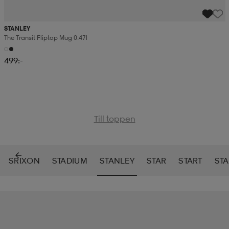
STANLEY
The Transit Fliptop Mug 0.47l
499:-
Till toppen
SRIXON
STADIUM
STANLEY
STAR
START
STA