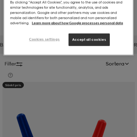
By clicking “Accept All Cookies”, you agree to the use of cookies and
similar technologies for site functionality, analytics, and ads
-BH
ngsskor
öjor & skjortor
ngsskor
ingsskor
personalization. Google and other partners may use cookies and
mobile ad identifiers for both personalized and non‑personalized
advertising.
Learn more about how Google processes personal data
ar
ingsskor
n
ingsskor
ts & toppar
or
Cookies settings
Accept all cookies
YBAG
SOLAR MARINE
SONIC
SORBOTHANE
SOR
n
kor
kor
öjor & skjortor
usskor
Filter
Sortera
öjor & skjortor
skor
r
skor
n
tskor
Sänkt pris
 & klänningar
or
r & pannband
or
 & klänningar
-/Tennisskor
r
andy-/Handbollsskor
kar & vantar
andy-/Handbollsskor
ller
ler