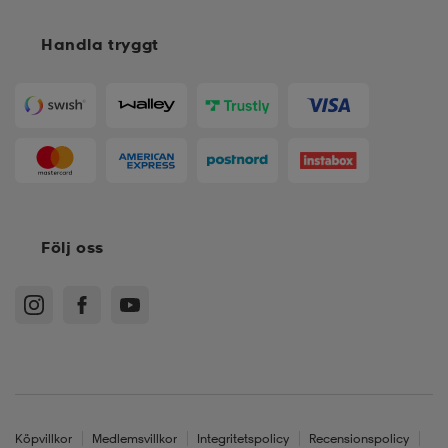
Handla tryggt
läder
lbehör
r
lbehör
kläder
asögon
äder
r
r
s
Följ oss
äder
ård
äder
s
s
ård
ård
Köpvillkor
Medlemsvillkor
Integritetspolicy
Recensionspolicy